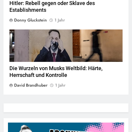
Hitler: Rebell gegen oder Sklave des
Establishments
Donny Gluckstein
1 Jahr
Quelle
© Martevanni,
CC-BY-SA-4.0
Die Wurzeln von Musks Weltbild: Härte,
Herrschaft und Kontrolle
David Brandhuber
1 Jahr