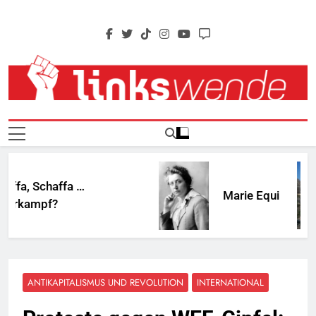
Skip
to
content
Linkswende Jetzt!
Zeitschrift Für Internationale Solidarität
 Schaffa …
Marie Equi
ampf?
ANTIKAPITALISMUS UND REVOLUTION
INTERNATIONAL