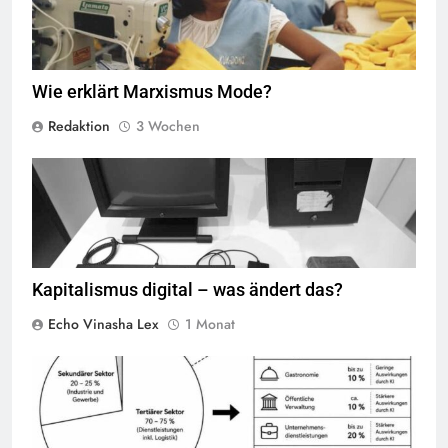
Wie erklärt Marxismus Mode?
Redaktion
3 Wochen
Der NeXTcube diente 1990 am CERN als erster Webserver der Welt
und wurde von Tim Berners-Lee zur Entwicklung des World Wide
Web genutzt. Das Warnschild „This machine is a server. DO NOT
POWER IT DOWN!!“ sollte verhindern, dass der einzige Webserver
versehentlich ausgeschaltet wird. Heute ist der Originalrechner im
Science Museum in London ausgestellt,
Quelle
©
BY-SA-4.0
Kapitalismus digital – was ändert das?
Echo Vinasha Lex
1 Monat
© Chat GPT