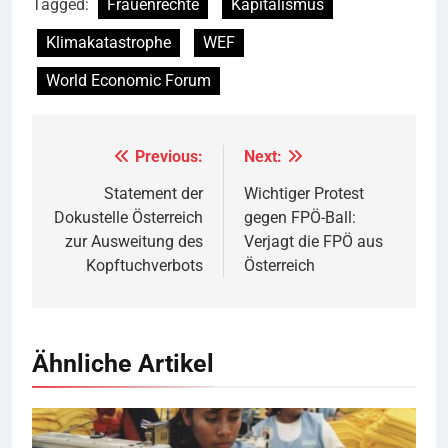
Tagged:
Frauenrechte
Kapitalismus
Klimakatastrophe
WEF
World Economic Forum
Previous:
Next:
Beitragsnavigation
Statement der
Wichtiger Protest
Dokustelle Österreich
gegen FPÖ-Ball:
zur Ausweitung des
Verjagt die FPÖ aus
Kopftuchverbots
Österreich
Ähnliche Artikel
Näherinnen in Sweatshop © marissaorton (flickr)
BY-SA 2.0