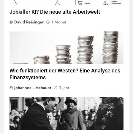
Jobkiller KI? Die neue alte Arbeitswelt
David Reisinger
1 Monat
Quelle
© kschneider2991
CC-BY-SA-1.0
Wie funktioniert der Westen? Eine Analyse des
Finanzsystems
Johannes Litschauer
1 Jahr
Bundesarchiv, Bild 183-S38324 / Theo Eisenhart,
Quelle
©
CC BY-
SA 3.0-DE