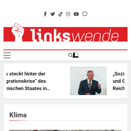
Skip
to
content
Linkswende Jetzt!
Zeitschrift Für Internationale Solidarität
ckt hinter der
„Sozialbetrug
ionskrise“ des
und Geschenke
chen Staates in
Reichen
rika?
Klima