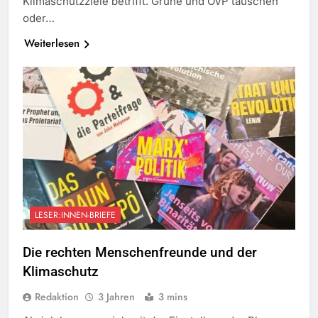
Klimaschutzziele betrifft. Grüne und ÖVP täuschen
oder…
Weiterlesen
LESER:INNEN-BRIEFE
Die rechten Menschenfreunde und der
Klimaschutz
Redaktion
3 Jahren
3 mins