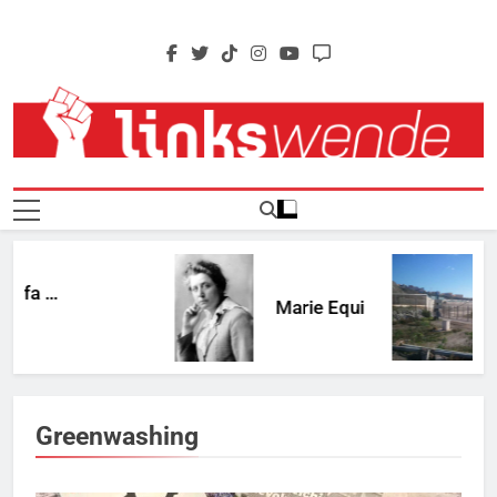
Skip
to
content
Linkswende Jetzt!
Zeitschrift Für Internationale Solidarität
fa …
Marie Equi
Greenwashing