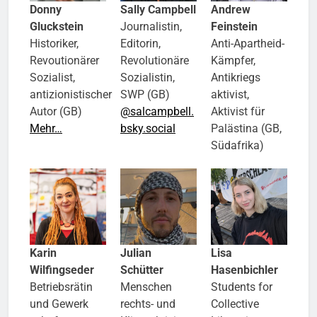
Donny
Sally Campbell
Andrew
Gluckstein
Journalistin,
Feinstein
Historiker,
Editorin,
Anti-Apart​heid-
Revoutionärer
Revolutionäre
Kämpfer,
Sozialist,
Sozialistin,
Antikriegs​
antizionistischer
SWP (GB)
aktivist,
Autor (GB)
@salcampbell.​
Aktivist für
Mehr…
bsky.​social
Palästina (GB,
Südafrika)
Karin
Julian
Lisa
Wilfingseder
Schütter
Hasenbichler
Betriebsrätin
Menschen​
Students for
und Gewerk​
rechts- und
Collective