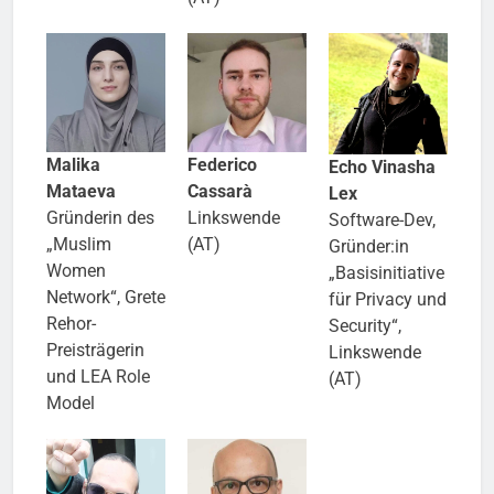
Malika
Federico
Echo Vinasha
Mataeva
Cassarà
Lex
Gründerin des
Linkswende
Software-Dev,
„Muslim
(AT)
Gründer:in
Women
„Basisinitiative
Network“, Grete
für Privacy und
Rehor-
Security“,
Preisträgerin
Linkswende
und LEA Role
(AT)
Model