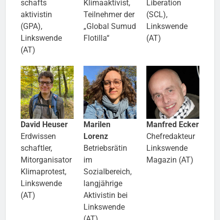
schafts​
Klima​aktivist,
Liberation
aktivistin
Teilnehmer der
(SCL)
,
(GPA),
„Global Sumud
Linkswende
Linkswende
Flotilla“
(AT)
(AT)
David Heuser
Marilen
Manfred Ecker
Erd​wissen​
Lorenz
Chefredakteur
schaftler,
Betriebsrätin
Linkswende
Mitorganisator
im
Magazin (AT)
Klimaprotest,
Sozialbereich,
Linkswende
langjährige
(AT)
Aktivistin bei
Linkswende
(AT)