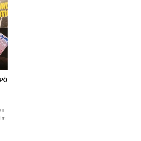
FPÖ
en
 im