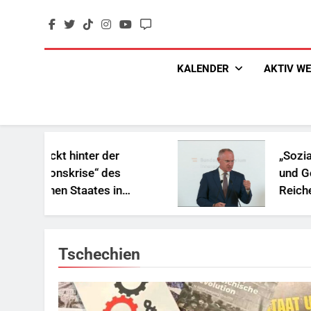
Skip
to
content
KALENDER
AKTIV W
teckt hinter der
„Sozialbetru
ationskrise“ des
und Geschenk
schen Staates in
Reichen
frika?
Tschechien