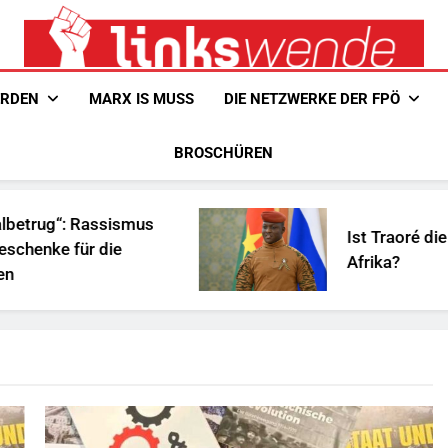
Linkswende Jetzt!
Zeitschrift Für Internationale Solidarität
ERDEN
MARX IS MUSS
DIE NETZWERKE DER FPÖ
BROSCHÜREN
g“: Rassismus
Ist Traoré die Lösung
e für die
Afrika?