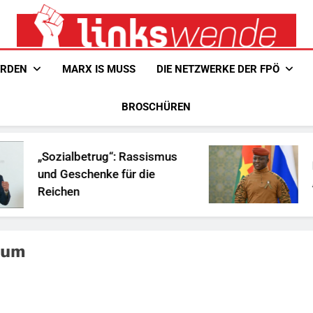
Linkswende Jetzt!
Zeitschrift Für Internationale Solidarität
ERDEN
MARX IS MUSS
DIE NETZWERKE DER FPÖ
BROSCHÜREN
„Sozialbetrug“: Rassismus
Ist Tra
und Geschenke für die
Afrika?
Reichen
hum