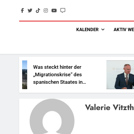
Skip
to
content
KALENDER
AKTIV W
Was steckt hinter der
„Migrationskrise“ des
spanischen Staates in
Nordafrika?
Valerie Vitzt