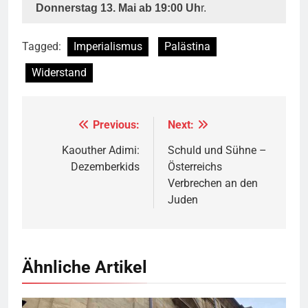
Donnerstag 13. Mai ab 19:00 Uh
r.
Tagged:
Imperialismus
Palästina
Widerstand
Previous:
Next:
Beitragsnavigation
Kaouther Adimi:
Schuld und Sühne –
Dezemberkids
Österreichs
Verbrechen an den
Juden
Ähnliche Artikel
© privat