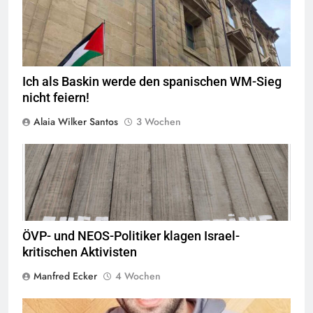
Ich als Baskin werde den spanischen WM-Sieg
nicht feiern!
Alaia Wilker Santos
3 Wochen
Montecruz Foto flickr,
Quelle
©
CC BY-SA 2.0
ÖVP- und NEOS-Politiker klagen Israel-
kritischen Aktivisten
Manfred Ecker
4 Wochen
© Twitter Mustafa ayyash