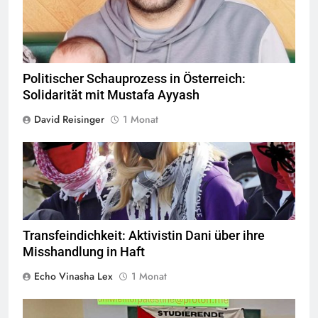
Politischer Schauprozess in Österreich:
Solidarität mit Mustafa Ayyash
David Reisinger
1 Monat
© privat alle Rechte vorbehalten
Transfeindichkeit: Aktivistin Dani über ihre
Misshandlung in Haft
Echo Vinasha Lex
1 Monat
Nie wieder heißt nie wieder für alle © linkswende.org,
CC-BY-SA-