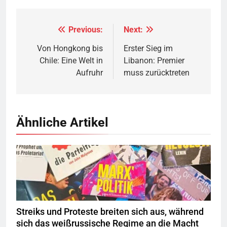
Previous:
Next:
Beitragsnavigation
Von Hongkong bis
Erster Sieg im
Chile: Eine Welt in
Libanon: Premier
Aufruhr
muss zurücktreten
Ähnliche Artikel
© linkswende.org,
CC-BY-SA-1.0
Streiks und Proteste breiten sich aus, während
sich das weißrussische Regime an die Macht