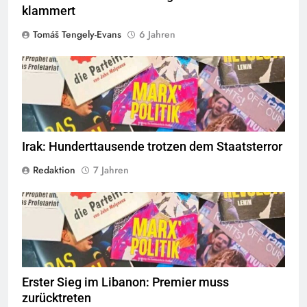
klammert
Tomáš Tengely-Evans
6 Jahren
© linkswende.org,
CC-BY-SA-1.0
Irak: Hunderttausende trotzen dem Staatsterror
Redaktion
7 Jahren
© linkswende.org,
CC-BY-SA-1.0
Erster Sieg im Libanon: Premier muss
zurücktreten