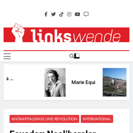
Skip
to
content
Linkswende Jetzt!
Zeitschrift Für Internationale Solidarität
 …
Marie Equi
ANTIKAPITALISMUS UND REVOLUTION
INTERNATIONAL