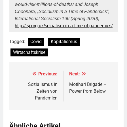
would-risk-millions-of-deaths/ and Joseph
Choonara, „Socialism in a Time of Pandemics”,
International Socialism 166 (Spring 2020),
http://isj.org.uk/socialism-in-a-time-of-pandemics/
Tagged:
Covid
Kapitalismus
Wirtschaftskrise
Previous:
Next:
Beitragsnavigation
Sozialismus in
Motihari Brigade –
Zeiten von
Power from Below
Pandemien
Ähnliche Artikel