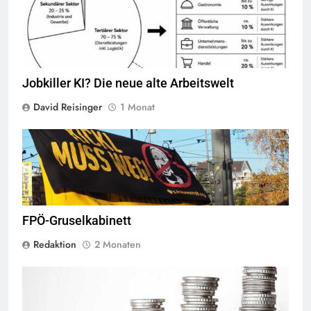
Jobkiller KI? Die neue alte Arbeitswelt
David Reisinger
1 Monat
© linkswende.org,
CC-BY-SA-1.0
FPÖ-Gruselkabinett
Redaktion
2 Monaten
Quelle
© kschneider2991
CC-BY-SA-1.0