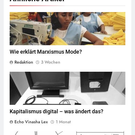
Näherinnen in Sweatshop © marissaorton (flickr)
BY-SA 2.0
Wie erklärt Marxismus Mode?
Redaktion
3 Wochen
Der NeXTcube diente 1990 am CERN als erster Webserver der Welt
und wurde von Tim Berners-Lee zur Entwicklung des World Wide
Web genutzt. Das Warnschild „This machine is a server. DO NOT
POWER IT DOWN!!“ sollte verhindern, dass der einzige Webserver
versehentlich ausgeschaltet wird. Heute ist der Originalrechner im
Science Museum in London ausgestellt,
Quelle
©
BY-SA-4.0
Kapitalismus digital – was ändert das?
Echo Vinasha Lex
1 Monat
© Chat GPT