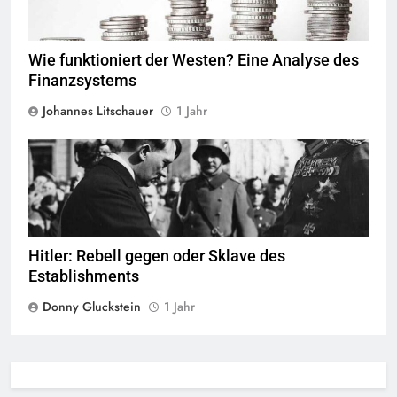
Wie funktioniert der Westen? Eine Analyse des
Finanzsystems
Johannes Litschauer
1 Jahr
Bundesarchiv, Bild 183-S38324 / Theo Eisenhart,
Quelle
©
CC BY-
SA 3.0-DE
Hitler: Rebell gegen oder Sklave des
Establishments
Donny Gluckstein
1 Jahr