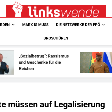
Linkswende Jetzt!
Zeitschrift Für Internationale Solidarität
ERDEN
MARX IS MUSS
DIE NETZWERKE DER FPÖ
BROSCHÜREN
betrug“: Rassismus
Ist Traoré die 
chenke für die
Afrika?
n
te müssen auf Legalisierung