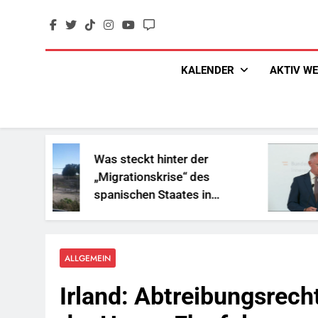
Skip
to
content
KALENDER
AKTIV W
Was steckt hinter der
„Sozial
„Migrationskrise“ des
und Ges
spanischen Staates in
Reiche
Nordafrika?
ALLGEMEIN
Irland: Abtreibungsrech