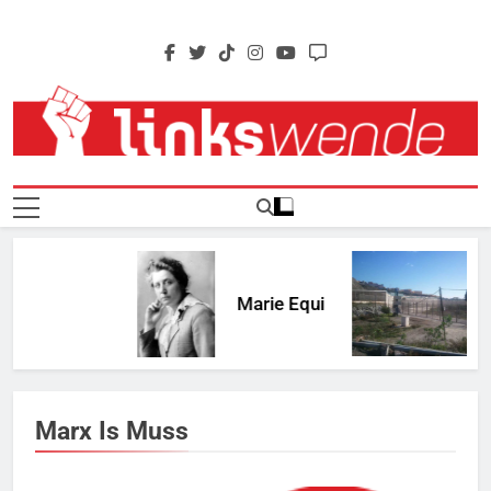
Skip
to
content
Linkswende Jetzt!
Zeitschrift Für Internationale Solidarität
Marie Equi
Marx Is Muss