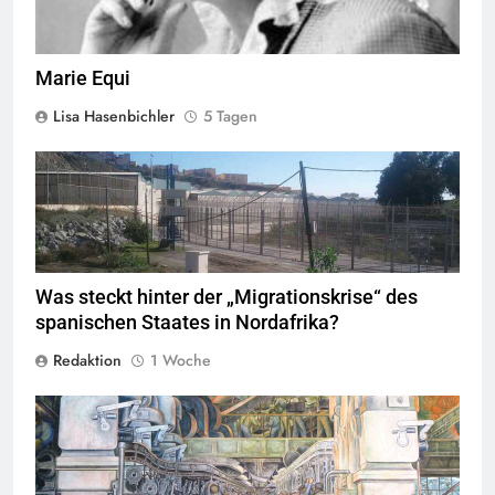
Marie Equi
Lisa Hasenbichler
5 Tagen
Valla de la Frontera zwischen Ceuta und Marokko.
Quelle
©
Xemenendura, CA-
BY-SA-3.0
Was steckt hinter der „Migrationskrise“ des
spanischen Staates in Nordafrika?
Redaktion
1 Woche
Das Gemälde des mexikanischen Kommunisten Diego Rivera
entstand als Teil einer Serie von 27 Freskos, erstellt zwischen 1932
und 1933, welche die Industrie der Ford Motor Compani in Detroit
zeigen.
Quelle
© flickr, cdshock
CC-BY-SA-2.0