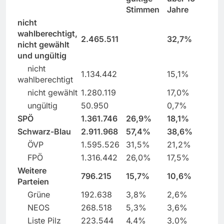
Stimmen
Jahre
nicht
wahlberechtigt,
2.465.511
32,7%
nicht gewählt
und ungültig
nicht
1.134.442
15,1%
wahlberechtigt
nicht gewählt
1.280.119
17,0%
ungültig
50.950
0,7%
SPÖ
1.361.746
26,9%
18,1%
Schwarz-Blau
2.911.968
57,4%
38,6%
ÖVP
1.595.526
31,5%
21,2%
FPÖ
1.316.442
26,0%
17,5%
Weitere
796.215
15,7%
10,6%
Parteien
Grüne
192.638
3,8%
2,6%
NEOS
268.518
5,3%
3,6%
Liste Pilz
223.544
4,4%
3,0%