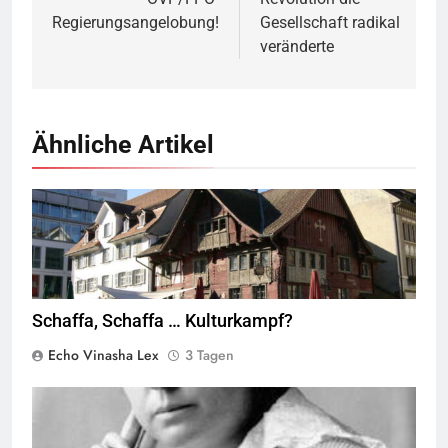
Regierungsangelobung!
Gesellschaft radikal
veränderte
Ähnliche Artikel
Rotes Haus, Dornbirn,
Quelle
© Böhringer Friedrich
CC BY-SA 2.5
Wikimedia Commons
Schaffa, Schaffa … Kulturkampf?
Echo Vinasha Lex
3 Tagen
Marie Equi,
Quelle
© Public Domain