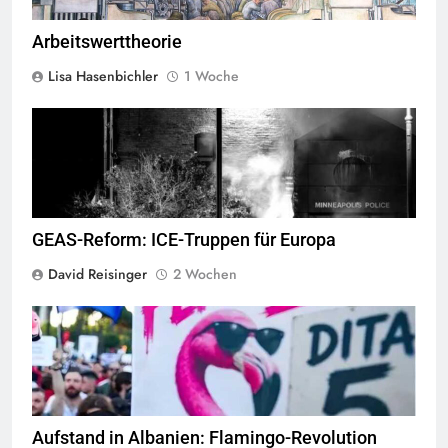
Arbeitswerttheorie
Lisa Hasenbichler
1 Woche
George Floyd Aufstand © Chad Davis.jpg
GEAS-Reform: ICE-Truppen für Europa
David Reisinger
2 Wochen
Flamingo revolucioni © Daniel Olivenbaum
Aufstand in Albanien: Flamingo-Revolution