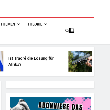
THEMEN
THEORIE
t Traoré die Lösung für
Unschuldi
rika?