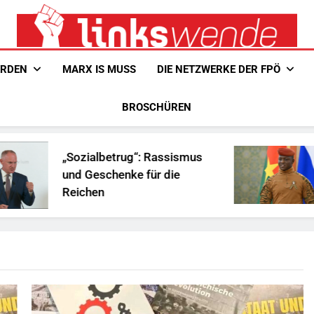
Linkswende Jetzt!
Zeitschrift Für Internationale Solidarität
ERDEN
MARX IS MUSS
DIE NETZWERKE DER FPÖ
BROSCHÜREN
„Sozialbetrug“: Rassismus
Is
und Geschenke für die
Af
Reichen