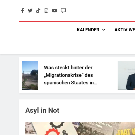
Skip
to
content
KALENDER
AKTIV W
Was steckt hinter der
„Migrationskrise“ des
spanischen Staates in
Nordafrika?
Asyl in Not