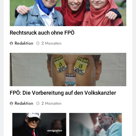
Quelle
©
CC-BY-2.0
Rechtsruck auch ohne FPÖ
Redaktion
2 Monaten
© linkswende.org,
CC-BY-SA-1.0
FPÖ: Die Vorbereitung auf den Volkskanzler
Redaktion
2 Monaten
screenshot © Kontrast