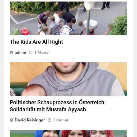
Jugendliche verlieren im öffentlichen Raum zunehmend ihre
Freiheiten,
Quelle
© Armin Kübelbeck
CC-BY-SA-3.0
The Kids Are All Right
admin
1 Monat
© Twitter Mustafa ayyash
Politischer Schauprozess in Österreich:
Solidarität mit Mustafa Ayyash
David Reisinger
1 Monat
Das Kopftuchverbot hat nur den Zweck Muslime zu stigmatisieren,