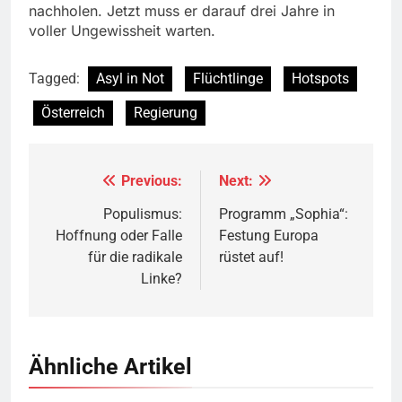
nachholen. Jetzt muss er darauf drei Jahre in
voller Ungewissheit warten.
Tagged:
Asyl in Not
Flüchtlinge
Hotspots
Österreich
Regierung
Previous:
Next:
Beitragsnavigation
Populismus:
Programm „Sophia“:
Hoffnung oder Falle
Festung Europa
für die radikale
rüstet auf!
Linke?
Ähnliche Artikel