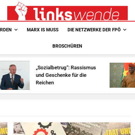
Linkswende Jetzt!
Zeitschrift Für Internationale Solidarität
ERDEN
MARX IS MUSS
DIE NETZWERKE DER FPÖ
BROSCHÜREN
„Sozialbetrug“: Rassismus
und Geschenke für die
Reichen