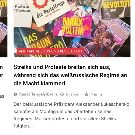
ANTIKAPITALISMUS UND REVOLUTION
em
Streiks und Proteste breiten sich aus,
er
während sich das weißrussische Regime an
die Macht klammert
Tomáš Tengely-Evans
6 Jahren
4 mins
as
Der belarussische Präsident Aleksander Lukaschenko
kämpfte am Montag um das Überleben seines
Regimes. Massenproteste und vor allem Streiks
folgten…