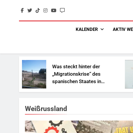
Skip
to
content
KALENDER
AKTIV W
Was steckt hinter der
„Migrationskrise“ des
spanischen Staates in
Nordafrika?
Weißrussland