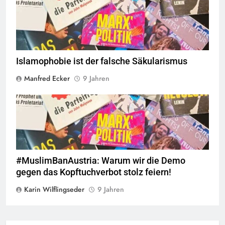
Islamophobie ist der falsche Säkularismus
Manfred Ecker
9 Jahren
© linkswende.org,
CC-BY-SA-1.0
#MuslimBanAustria: Warum wir die Demo
gegen das Kopftuchverbot stolz feiern!
Karin Wilflingseder
9 Jahren