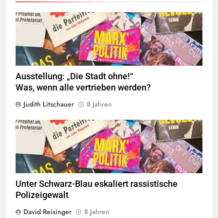
© linkswende.org,
CC-BY-SA-1.0
Ausstellung: „Die Stadt ohne!“
Was, wenn alle vertrieben werden?
Judith Litschauer
8 Jahren
© linkswende.org,
CC-BY-SA-1.0
Unter Schwarz-Blau eskaliert rassistische
Polizeigewalt
David Reisinger
8 Jahren