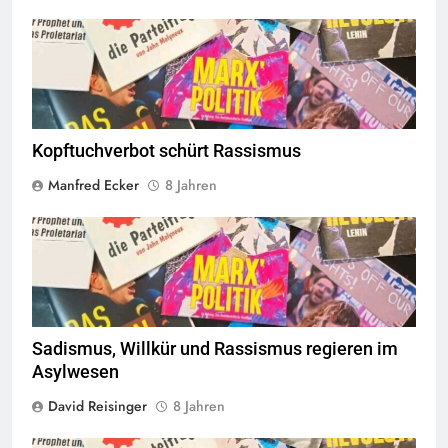
© linkswende.org,
CC-BY-SA-1.0
Kopftuchverbot schürt Rassismus
Manfred Ecker
8 Jahren
© linkswende.org,
CC-BY-SA-1.0
Sadismus, Willkür und ­Rassismus regieren im
Asylwesen
David Reisinger
8 Jahren
© linkswende.org,
CC-BY-SA-1.0