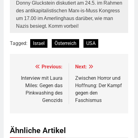
Donny Gluckstein diskutiert am 24.5. im Rah­men
des antikapitalistischen Marx-is-Muss Kongress
um 17.00 im Amerlinghaus darüber, wie man
Nazis besiegt. Komm vorbei!
Tagged:
Israel
Österreich
USA
Previous:
Next:
Beitragsnavigation
Interview mit Laura
Zwischen Horror und
Miles: Gegen das
Hoffnung: Der Kampf
Pinkwashing des
gegen den
Genozids
Faschismus
Ähnliche Artikel