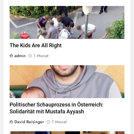
Jugendliche verlieren im öffentlichen Raum zunehmend ihre
Freiheiten,
Quelle
© Armin Kübelbeck
CC-BY-SA-3.0
The Kids Are All Right
admin
1 Monat
© Twitter Mustafa ayyash
Politischer Schauprozess in Österreich:
Solidarität mit Mustafa Ayyash
David Reisinger
1 Monat