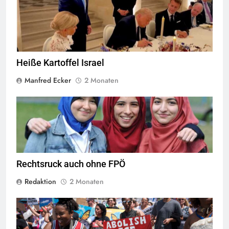
Trump war sich der Ironie, die US-Niederlage gerade in Versailles
zu unterzeichnen, sicher nicht bewusst Foto: Screenshot CRUX und
CNN-News18
Heiße Kartoffel Israel
Manfred Ecker
2 Monaten
Das Kopftuchverbot hat nur den Zweck Muslime zu stigmatisieren,
Quelle
©
CC-BY-2.0
Rechtsruck auch ohne FPÖ
Redaktion
2 Monaten
Am 30. Juni 2018 versammelten sich etwa 10.000 Menschen in der
Innenstadt von Minneapolis und marschierten durch die Straßen,
um gegen die Trennung von immigrierten Kindern von ihren