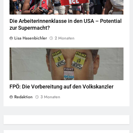
Familien zu protestieren. Die Demonstranten forderten die
Abschaffung der ICE (U.S. Immigration and Customs
Enforcement).
Quelle
© Fibonacci Blue,
CC-BY-2.0
Die Arbeiterinnenklasse in den USA – Potential
zur Supermacht?
Lisa Hasenbichler
2 Monaten
© linkswende.org,
CC-BY-SA-1.0
FPÖ: Die Vorbereitung auf den Volkskanzler
Redaktion
3 Monaten