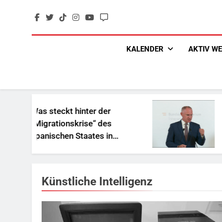
Skip
to
content
KALENDER
AKTIV W
Was steckt hinter der
„Sozia
„Migrationskrise“ des
und Ge
spanischen Staates in
Reich
Nordafrika?
Künstliche Intelligenz