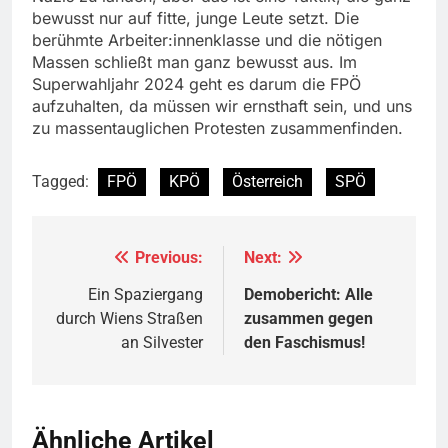
bewusst nur auf fitte, junge Leute setzt. Die
berühmte Arbeiter:innenklasse und die nötigen
Massen schließt man ganz bewusst aus. Im
Superwahljahr 2024 geht es darum die FPÖ
aufzuhalten, da müssen wir ernsthaft sein, und uns
zu massentauglichen Protesten zusammenfinden.
Tagged:
FPÖ
KPÖ
Österreich
SPÖ
Previous:
Next:
Beitragsnavigation
Ein Spaziergang
Demobericht: Alle
durch Wiens Straßen
zusammen gegen
an Silvester
den Faschismus!
Ähnliche Artikel