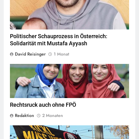
Politischer Schauprozess in Österreich:
Solidarität mit Mustafa Ayyash
David Reisinger
1 Monat
Das Kopftuchverbot hat nur den Zweck Muslime zu stigmatisieren,
Quelle
©
CC-BY-2.0
Rechtsruck auch ohne FPÖ
Redaktion
2 Monaten
© linkswende.org,
CC-BY-SA-1.0