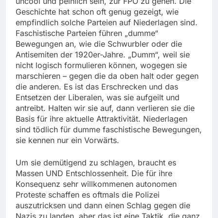
uncool und peinlich sein, zur FPÖ zu gehen. Die
Geschichte hat schon oft genug gezeigt, wie
empfindlich solche Parteien auf Niederlagen sind.
Faschistische Parteien führen „dumme“
Bewegungen an, wie die Schwurbler oder die
Antisemiten der 1920er-Jahre. „Dumm“, weil sie
nicht logisch formulieren können, wogegen sie
marschieren – gegen die da oben halt oder gegen
die anderen. Es ist das Erschrecken und das
Entsetzen der Liberalen, was sie aufgeilt und
antreibt. Halten wir sie auf, dann verlieren sie die
Basis für ihre aktuelle Attraktivität. Niederlagen
sind tödlich für dumme faschistische Bewegungen,
sie kennen nur ein Vorwärts.
Um sie demütigend zu schlagen, braucht es
Massen UND Entschlossenheit. Die für ihre
Konsequenz sehr willkommenen autonomen
Proteste schaffen es oftmals die Polizei
auszutricksen und dann einen Schlag gegen die
Nazis zu landen, aber das ist eine Taktik, die ganz