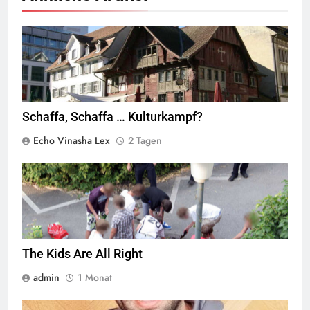
Rotes Haus, Dornbirn,
Quelle
© Böhringer Friedrich
CC BY-SA 2.5
Wikimedia Commons
Schaffa, Schaffa … Kulturkampf?
Echo Vinasha Lex
2 Tagen
Jugendliche verlieren im öffentlichen Raum zunehmend ihre
Freiheiten,
Quelle
© Armin Kübelbeck
CC-BY-SA-3.0
The Kids Are All Right
admin
1 Monat
© Twitter Mustafa ayyash