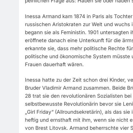
peinlichen Frage aus: Haben sie oder haben s
Inessa Armand kam 1874 in Paris als Tochter
russischen Aristokraten zur Welt und wuchs in
begann sie als Feministin. 1901 untersagten 
eröffnete danach eine Unterkunft für die ärm
erkannte sie, dass mehr politische Rechte fü
politische und ökonomische System müsste um
Frauen dauerhaft wären.
Inessa hatte zu der Zeit schon drei Kinder, v
Bruder Vladimir Armand zusammen. Beide Brüd
28 trat sie den revolutionären Sozialisten be
selbstbewusste Revolutionärin bevor sie Leni
„Girl Friday“ (Allroundsekretärin), als das sie 
heftig und ernsthaft mit ihm, wenn sie nic
von Brest Litovsk. Armand beherrschte vier 