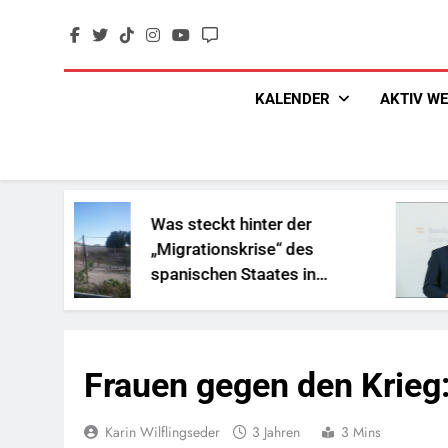
Skip
to
content
KALENDER
AKTIV W
Was steckt hinter der
„So
„Migrationskrise“ des
und
spanischen Staates in
Re
Nordafrika?
Frauen gegen den Krieg
Karin Wilflingseder
3 Jahren
3 Mins