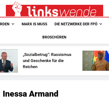
Linkswende Jetzt!
Zeitschrift Für Internationale Solidarität
ERDEN
MARX IS MUSS
DIE NETZWERKE DER FPÖ
BROSCHÜREN
zialbetrug“: Rassismus
Ist Traoré
 Geschenke für die
Afrika?
ichen
:
Inessa Armand