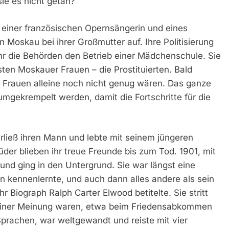
ie es nicht getan?
 einer französischen Opernsängerin und eines
 Moskau bei ihrer Großmutter auf. Ihre Politisierung
ihr die Behörden den Betrieb einer Mädchenschule. Sie
sten Moskauer Frauen – die Prostituierten. Bald
r Frauen alleine noch nicht genug wären. Das ganze
gekrempelt werden, damit die Fortschritte für die
erließ ihren Mann und lebte mit seinem jüngeren
er blieben ihr treue Freunde bis zum Tod. 1901, mit
i und ging in den Untergrund. Sie war längst eine
n kennenlernte, und auch dann alles andere als sein
ihr Biograph Ralph Carter Elwood betitelte. Sie stritt
ht einer Meinung waren, etwa beim Friedensabkommen
Sprachen, war weltgewandt und reiste mit vier