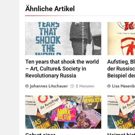
Ähnliche Artikel
Quelle
Wladimi
Ten years that shook the world
Aufstieg, B
– Art, Culture& Society in
der Russis
Revolutionary Russia
Beispiel de
Johannes Litschauer
Lisa Hasenb
2 Monaten
© linkswende.org,
CC-BY-SA-1.0
© l