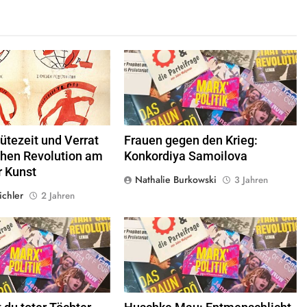
© ROSTA-Plakatdesigns von
© linkswende.org,
CC-BY-SA-1.0
r Majakowski, Public Domain
lütezeit und Verrat
Frauen gegen den Krieg:
chen Revolution am
Konkordiya Samoilova
r Kunst
Nathalie Burkowski
3 Jahren
ichler
2 Jahren
inkswende.org,
CC-BY-SA-1.0
© linkswende.org,
CC-BY-SA-1.0