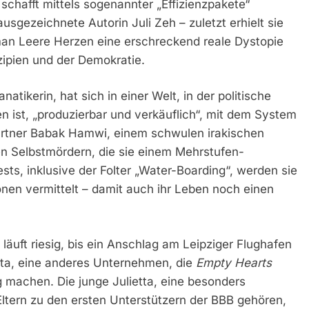
 schafft mittels sogenannter
„Effizienzpakete“
usgezeichnete Autorin Juli Zeh – zuletzt erhielt sie
man Leere Herzen eine erschreckend reale Dystopie
zipien und der Demokratie.
atikerin, hat sich in einer Welt, in der politische
n ist,
„produzierbar und verkäuflich“,
mit dem System
artner Babak Hamwi, einem schwulen irakischen
len Selbstmördern, die sie einem Mehrstufen-
ts, inklusive der Folter „Water-Boarding“, werden sie
onen vermittelt – damit auch ihr Leben noch einen
, läuft riesig, bis ein Anschlag am Leipziger Flughafen
itta, eine anderes Unternehmen, die
Empty Hearts
ig machen. Die junge Julietta, eine besonders
ltern zu den ersten Unterstützern der BBB gehören,