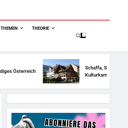
THEMEN
THEORIE
Schaffa, Schaffa …
ich
Kulturkampf?