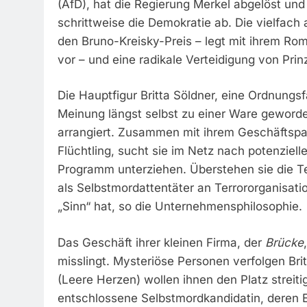
(AfD), hat die Regierung Merkel abgelöst und
schrittweise die Demokratie ab. Die vielfach a
den Bruno-Kreisky-Preis – legt mit ihrem Ro
vor – und eine radikale Verteidigung von Prin
Die Hauptfigur Britta Söldner, eine Ordnungsfan
Meinung längst selbst zu einer Ware geworde
arrangiert. Zusammen mit ihrem Geschäftsp
Flüchtling, sucht sie im Netz nach potenziel
Programm unterziehen. Überstehen sie die Tes
als Selbstmordattentäter an Terrororganisati
„Sinn“ hat, so die Unternehmensphilosophie.
Das Geschäft ihrer kleinen Firma, der
Brücke
misslingt. Mysteriöse Personen verfolgen Br
(Leere Herzen) wollen ihnen den Platz streit
entschlossene Selbstmordkandidatin, deren E