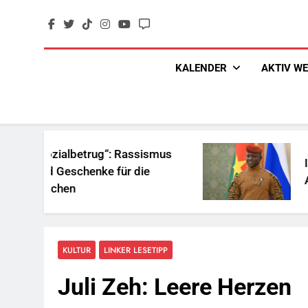
Skip
to
content
KALENDER
AKTIV W
betrug“: Rassismus
Ist Traoré die 
chenke für die
Afrika?
n
KULTUR
LINKER LESETIPP
Juli Zeh: Leere Herzen