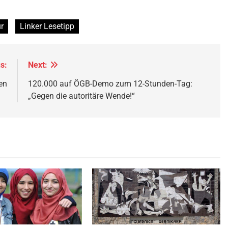
r
Linker Lesetipp
s:
Next:
en
120.000 auf ÖGB-Demo zum 12-Stunden-Tag:
„Gegen die autoritäre Wende!“
uchverbot hat nur den Zweck
Guerniaca Fliesen: Nachbildung in
gmatisieren,
Quelle
©
CC-BY-
Guernica_Tony Hisgett,
Quelle
©
BY 2.0
2.0