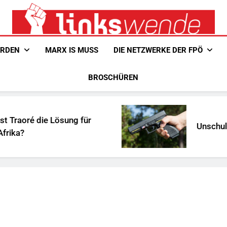
Linkswende Jetzt!
Zeitschrift Für Internationale Solidarität
ERDEN
MARX IS MUSS
DIE NETZWERKE DER FPÖ
BROSCHÜREN
Lösung für
Unschuldiges Österre