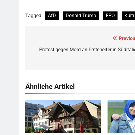
Tagged:
AfD
Donald Trump
FPÖ
Kultu
Previou
Beitragsnavigation
Protest gegen Mord an Erntehelfer in Süditali
Ähnliche Artikel
Rotes Haus, Dornbirn,
Quelle
© Böhringer
Das Kopft
Friedrich
CC BY-SA 2.5
Wikimedia
Muslime zu sti
Commons