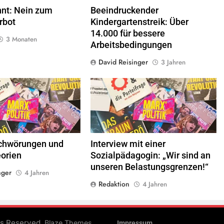
nnt: Nein zum
Beeindruckender
rbot
Kindergartenstreik: Über
14.000 für bessere
3 Monaten
Arbeitsbedingungen
David Reisinger
3 Jahren
inkswende.org,
CC-BY-SA-1.0
© linkswende.org,
CC-BY-SA-1.0
chwörungen und
Interview mit einer
eorien
Sozialpädagogin: „Wir sind an
unseren Belastungsgrenzen!“
nger
4 Jahren
Redaktion
4 Jahren
ts Reserved.
.
Blaze Themes
Impressum