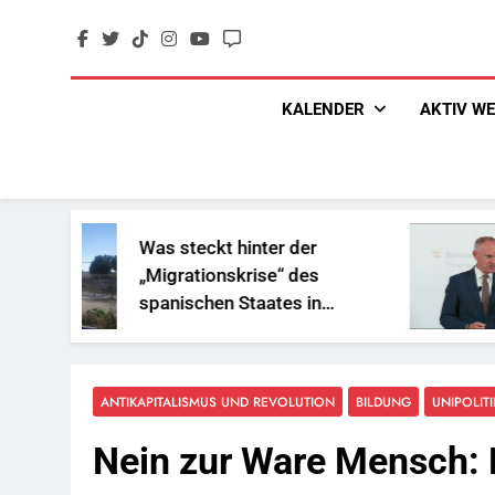
Skip
to
content
KALENDER
AKTIV W
Was steckt hinter der
„Sozia
„Migrationskrise“ des
und Ge
spanischen Staates in
Reiche
Nordafrika?
ANTIKAPITALISMUS UND REVOLUTION
BILDUNG
UNIPOLITI
Nein zur Ware Mensch: F