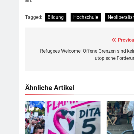
Tagged:
Bildung
Hochschule
Neoliberali
Previou
Beitragsnavigation
Refugees Welcome! Offene Grenzen sind kei
utopische Forderu
Ähnliche Artikel
Flamingo revolucioni © Daniel Olivenbaum