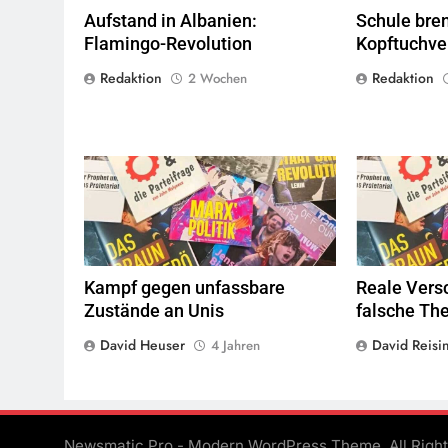
Aufstand in Albanien:
Schule bre
Flamingo-Revolution
Kopftuchve
Redaktion
Redaktion
2 Wochen
© linkswende.org,
CC-BY-SA-1.0
© l
Kampf gegen unfassbare
Reale Vers
Zustände an Unis
falsche Th
David Heuser
David Reisi
4 Jahren
Newsmatic Pro - Modern WordPress Theme. All Righ