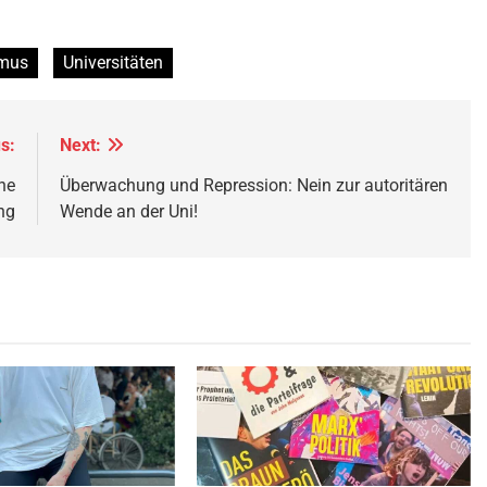
smus
Universitäten
s:
Next:
ne
Überwachung und Repression: Nein zur autoritären
ng
Wende an der Uni!
Philipp Bukowski © privat
© linkswende.org,
CC-BY-SA-1.0