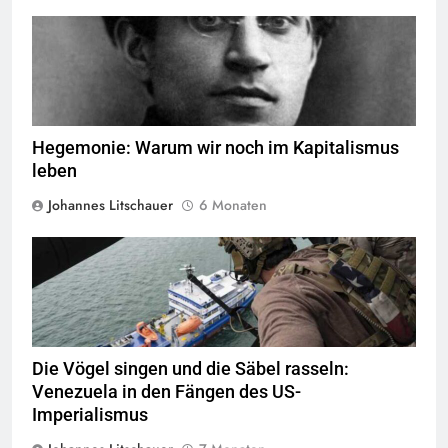
Antonio Gramsci © Public Domain
Hegemonie: Warum wir noch im Kapitalismus
leben
Johannes Litschauer
6 Monaten
Staff Sgt Sadie Colbert U S Air Force Joint Task Force Bravo ©
Public Domain
Die Vögel singen und die Säbel rasseln:
Venezuela in den Fängen des US-
Imperialismus