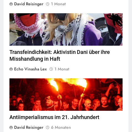
David Reisinger
1 Monat
© privat alle Rechte vorbehalten
Transfeindichkeit: Aktivistin Dani über ihre
Misshandlung in Haft
Echo Vinasha Lex
1 Monat
Hafenarbeiter blockieren Waffenlieferungen in Piräus,
Griechenland
Antiimperialismus im 21. Jahrhundert
David Reisinger
6 Monaten