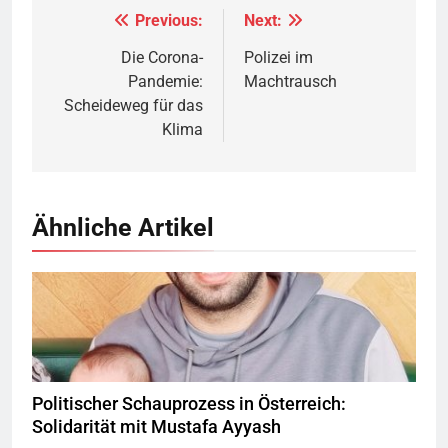
Previous:
Next:
Beitragsnavigation
Die Corona-
Polizei im
Pandemie:
Machtrausch
Scheideweg für das
Klima
Ähnliche Artikel
© Twitter Mustafa ayyash
Politischer Schauprozess in Österreich:
Solidarität mit Mustafa Ayyash