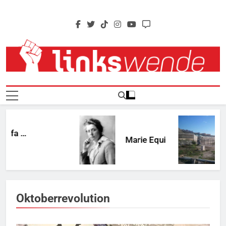
Skip
to
content
Linkswende Jetzt!
Zeitschrift Für Internationale Solidarität
fa …
Marie Equi
Oktoberrevolution