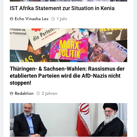
IST Afrika Statement zur Situation in Kenia
Echo Vinasha Lex
1 Jahr
© linkswende.org,
CC-BY-SA-1.0
Thüringen- & Sachsen-Wahlen: Rassismus der
etablierten Parteien wird die AfD-Nazis nicht
stoppen!
Redaktion
2 Jahren
Quelle
©
CC-BY-SA-4.0