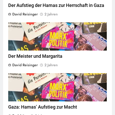
Der Aufstieg der Hamas zur Herrschaft in Gaza
David Reisinger
2 Jahren
© linkswende.org,
CC-BY-SA-1.0
Der Meister und Margarita
David Reisinger
2 Jahren
© linkswende.org,
CC-BY-SA-1.0
Gaza: Hamas’ Aufstieg zur Macht