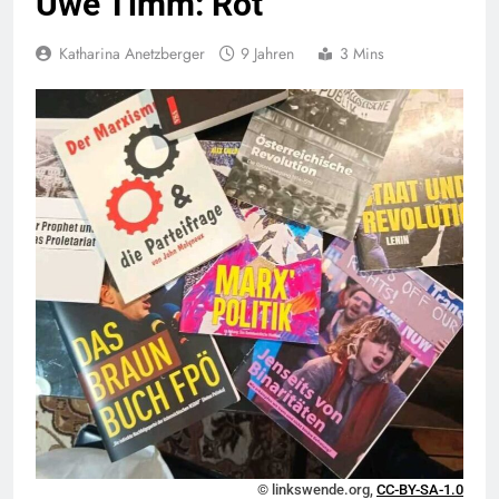
Uwe Timm: Rot
Katharina Anetzberger
9 Jahren
3 Mins
© linkswende.org,
CC-BY-SA-1.0