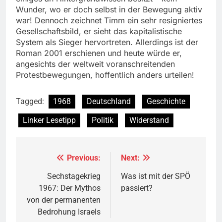
Wunder, wo er doch selbst in der Bewegung aktiv
war! Dennoch zeichnet Timm ein sehr resigniertes
Gesellschaftsbild, er sieht das kapitalistische
System als Sieger hervortreten. Allerdings ist der
Roman 2001 erschienen und heute würde er,
angesichts der weltweit voranschreitenden
Protestbewegungen, hoffentlich anders urteilen!
Tagged:
1968
Deutschland
Geschichte
Linker Lesetipp
Politik
Widerstand
Previous:
Next:
Beitragsnavigation
Sechstagekrieg
Was ist mit der SPÖ
1967: Der Mythos
passiert?
von der permanenten
Bedrohung Israels