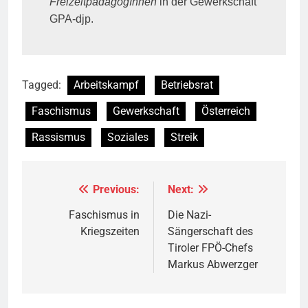
FreizeitpädagogInnen
in der Gewerkschaft
GPA-djp.
Tagged:
Arbeitskampf
Betriebsrat
Faschismus
Gewerkschaft
Österreich
Rassismus
Soziales
Streik
Previous:
Next:
Beitragsnavigation
Faschismus in
Die Nazi-
Kriegszeiten
Sängerschaft des
Tiroler FPÖ-Chefs
Markus Abwerzger