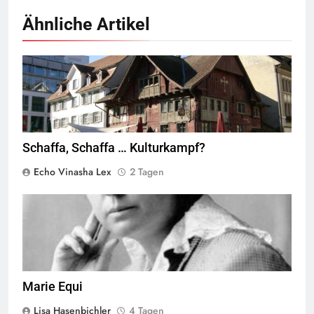
Ähnliche Artikel
Rotes Haus, Dornbirn,
Quelle
© Böhringer Friedrich
CC BY-SA 2.5
Wikimedia Commons
Schaffa, Schaffa … Kulturkampf?
Echo Vinasha Lex
2 Tagen
Marie Equi,
Quelle
© Public Domain
Marie Equi
Lisa Hasenbichler
4 Tagen