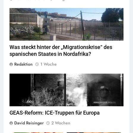
Valla de la Frontera zwischen Ceuta und Marokko.
Quelle
©
Xemenendura, CA-
BY-SA-3.0
Was steckt hinter der „Migrationskrise“ des
spanischen Staates in Nordafrika?
Redaktion
1 Woche
George Floyd Aufstand © Chad Davis.jpg
GEAS-Reform: ICE-Truppen für Europa
David Reisinger
2 Wochen