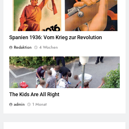
© Wikimedia Commons
Quelle
Spanien 1936: Vom Krieg zur Revolution
Redaktion
4 Wochen
Jugendliche verlieren im öffentlichen Raum zunehmend ihre
Freiheiten,
Quelle
© Armin Kübelbeck
CC-BY-SA-3.0
The Kids Are All Right
admin
1 Monat