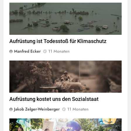
© Public Domain
Aufrüstung ist Todesstoß für Klimaschutz
Manfred Ecker
11 Monaten
"World War Tank" by Reuns,
Quelle
©
CC-BY-SA-2.0
Aufrüstung kostet uns den Sozialstaat
Jakob Zelger-Weinberger
11 Monaten
"Klimastreik 23.09.2022" by Global2000,
Quelle
©
CC-BY-2.0