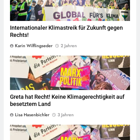
Internationaler Klimastreik für Zukunft gegen
Rechts!
Karin Wilflingseder
2 Jahren
© linkswende.org,
CC-BY-SA-1.0
Greta hat Recht! Keine Klimagerechtigkeit auf
besetztem Land
Lisa Hasenbichler
3 Jahren
© linkswende.org,
CC-BY-SA-1.0