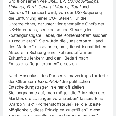
Großkonzernen wie
Shell
, BP,
ConocoPhilipps,
Unilever, Ford, General Motors, Total
und
Microsoft
finanziert wird, von der US-Regierung
die Einführung einer CO
-Steuer. Für die
2
Unterzeichner, darunter vier ehemalige Chefs der
US-Notenbank, sei eine solche Steuer „der
kostengünstigste Hebel, die Kohlenstoffemissionen
zu reduzieren“. Sie würde die „unsichtbare Hand
des Marktes“ einspannen, um „die wirtschaftlichen
Akteure in Richtung einer kohlenstoffarmen
Zukunft zu lenken“ und den „Bedarf nach
Emissions-Regulierungen“ ersetzen.
Nach Abschluss des Pariser Klimavertrags forderte
der Ölkonzern
ExxonMobil
die politischen
Entscheidungsträger in einer offiziellen
Stellungnahme auf, man möge „die Prinzipien des
Marktes die Lösungen vorantreiben“ lassen. Eine
„Carbon Tax“ (Kohlenstoffsteuer) sei die „beste
Möglichkeit, diese Prinzipien zu erfüllen“, diese
könne „ein sinnvoller politischer Rahmen sein“.