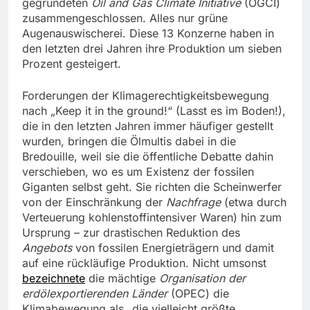
gegründeten
Oil and Gas Climate Initiative
(OGCI)
zusammengeschlossen. Alles nur grüne
Augenauswischerei. Diese 13 Konzerne haben in
den letzten drei Jahren ihre Produktion um sieben
Prozent gesteigert.
Forderungen der Klimagerechtigkeitsbewegung
nach „Keep it in the ground!“ (Lasst es im Boden!),
die in den letzten Jahren immer häufiger gestellt
wurden, bringen die Ölmultis dabei in die
Bredouille, weil sie die öffentliche Debatte dahin
verschieben, wo es um Existenz der fossilen
Giganten selbst geht. Sie richten die Scheinwerfer
von der Einschränkung der
Nachfrage
(etwa durch
Verteuerung kohlenstoffintensiver Waren) hin zum
Ursprung – zur drastischen Reduktion des
Angebots
von fossilen Energieträgern und damit
auf eine rückläufige Produktion. Nicht umsonst
bezeichnete
die mächtige
Organisation der
erdölexportierenden Länder
(OPEC) die
Klimabewegung als „die vielleicht größte