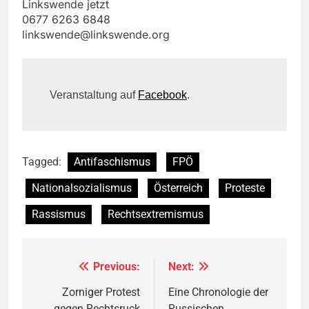
Linkswende jetzt
0677 6263 6848
linkswende@linkswende.org
Veranstaltung auf
Facebook
.
Tagged:
Antifaschismus
FPÖ
Nationalsozialismus
Österreich
Proteste
Rassismus
Rechtsextremismus
Previous:
Next:
Beitragsnavigation
Zorniger Protest
Eine Chronologie der
gegen Rechtsruck
Russischen