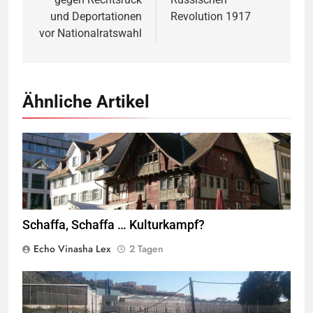
und Deportationen
Revolution 1917
vor Nationalratswahl
Ähnliche Artikel
Rotes Haus, Dornbirn,
Quelle
© Böhringer Friedrich
CC BY-SA 2.5
Wikimedia Commons
Schaffa, Schaffa … Kulturkampf?
Echo Vinasha Lex
2 Tagen
Valla de la Frontera zwischen Ceuta und Marokko.
Quelle
©
Xemenendura, CA-
BY-SA-3.0