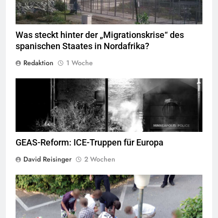
Was steckt hinter der „Migrationskrise“ des
spanischen Staates in Nordafrika?
Redaktion
1 Woche
George Floyd Aufstand © Chad Davis.jpg
GEAS-Reform: ICE-Truppen für Europa
David Reisinger
2 Wochen
Jugendliche verlieren im öffentlichen Raum zunehmend ihre
Freiheiten,
Quelle
© Armin Kübelbeck
CC-BY-SA-3.0