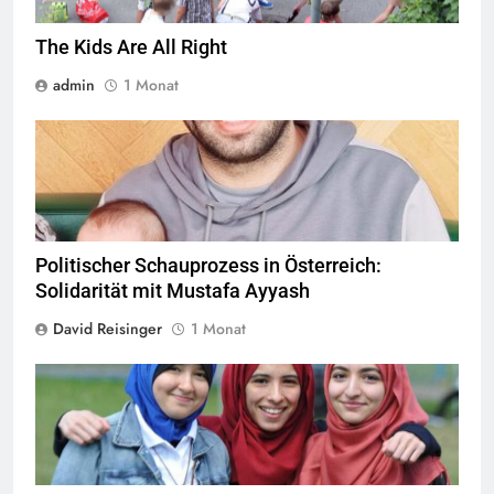
The Kids Are All Right
admin
1 Monat
© Twitter Mustafa ayyash
Politischer Schauprozess in Österreich:
Solidarität mit Mustafa Ayyash
David Reisinger
1 Monat
Das Kopftuchverbot hat nur den Zweck Muslime zu stigmatisieren,
Quelle
©
CC-BY-2.0