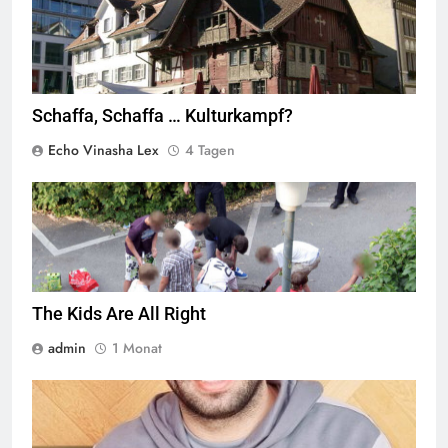
Wikimedia Commons
Schaffa, Schaffa … Kulturkampf?
Echo Vinasha Lex
4 Tagen
Jugendliche verlieren im öffentlichen Raum zunehmend ihre
Freiheiten,
Quelle
© Armin Kübelbeck
CC-BY-SA-3.0
The Kids Are All Right
admin
1 Monat
© Twitter Mustafa ayyash