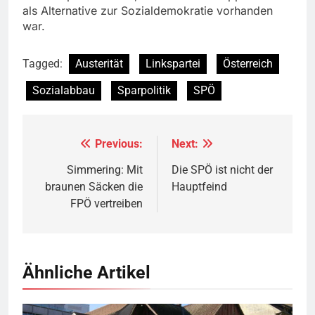
als Alternative zur Sozialdemokratie vorhanden
war.
Tagged:
Austerität
Linkspartei
Österreich
Sozialabbau
Sparpolitik
SPÖ
Previous:
Next:
Beitragsnavigation
Simmering: Mit
Die SPÖ ist nicht der
braunen Säcken die
Hauptfeind
FPÖ vertreiben
Ähnliche Artikel
Rotes Haus, Dornbirn,
Quelle
© Böhringer Friedrich
CC BY-SA 2.5