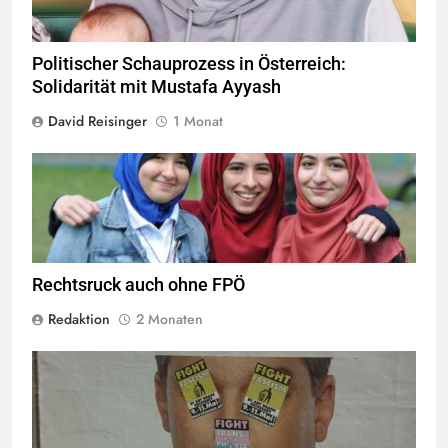
Politischer Schauprozess in Österreich:
Solidarität mit Mustafa Ayyash
David Reisinger
1 Monat
Das Kopftuchverbot hat nur den Zweck Muslime zu stigmatisieren,
Quelle
©
CC-BY-2.0
Rechtsruck auch ohne FPÖ
Redaktion
2 Monaten
© linkswende.org,
CC-BY-SA-1.0