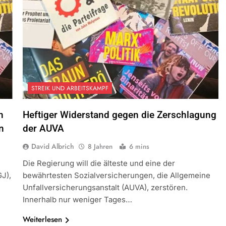
STREIK UND ARBEITSKAMPF
n
Heftiger Widerstand gegen die Zerschlagung
n
der AUVA
David Albrich
8 Jahren
6 mins
Die Regierung will die älteste und eine der
J),
bewährtesten Sozialversicherungen, die Allgemeine
Unfallversicherungsanstalt (AUVA), zerstören.
Innerhalb nur weniger Tages…
Weiterlesen