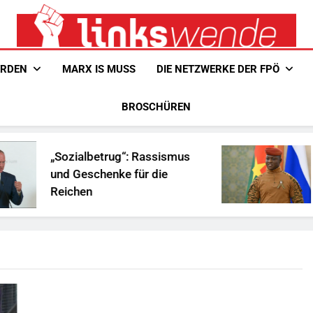
Linkswende Jetzt!
Zeitschrift Für Internationale Solidarität
ERDEN
MARX IS MUSS
DIE NETZWERKE DER FPÖ
BROSCHÜREN
Sozialbetrug“: Rassismus
Ist Traor
nd Geschenke für die
Afrika?
eichen