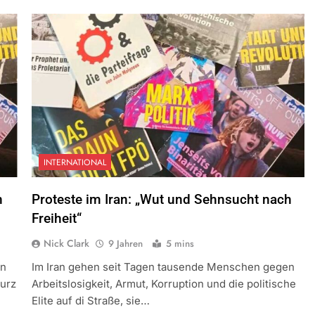
INTERNATIONAL
n
Proteste im Iran: „Wut und Sehnsucht nach
Freiheit“
Nick Clark
9 Jahren
5 mins
en
Im Iran gehen seit Tagen tausende Menschen gegen
turz
Arbeitslosigkeit, Armut, Korruption und die politische
Elite auf di Straße, sie…