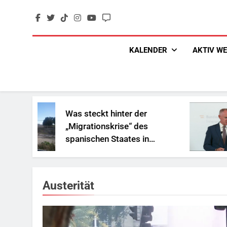
Skip
to
content
KALENDER
AKTIV W
Was steckt hinter der
„
„Migrationskrise“ des
u
spanischen Staates in
R
Nordafrika?
Austerität