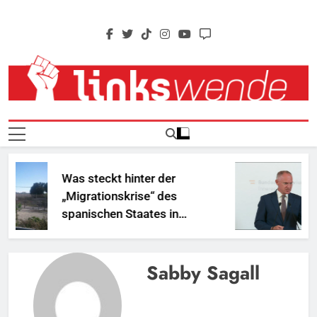
Skip
to
content
Linkswende Jetzt!
Zeitschrift Für Internationale Solidarität
Was steckt hinter der
„Migrationskrise“ des
spanischen Staates in
Nordafrika?
Sabby Sagall