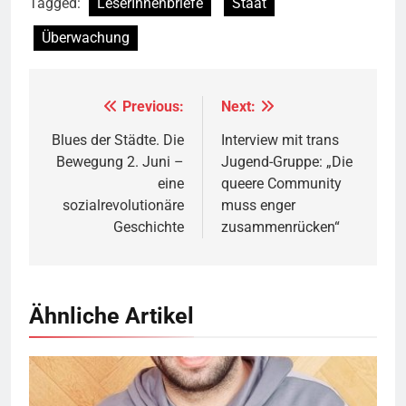
Tagged:
LeserInnenbriefe
Staat
Überwachung
Previous:
Next:
Beitragsnavigation
Blues der Städte. Die
Interview mit trans
Bewegung 2. Juni –
Jugend-Gruppe: „Die
eine
queere Community
sozialrevolutionäre
muss enger
Geschichte
zusammenrücken“
Ähnliche Artikel
© Twitter Mustafa ayyash