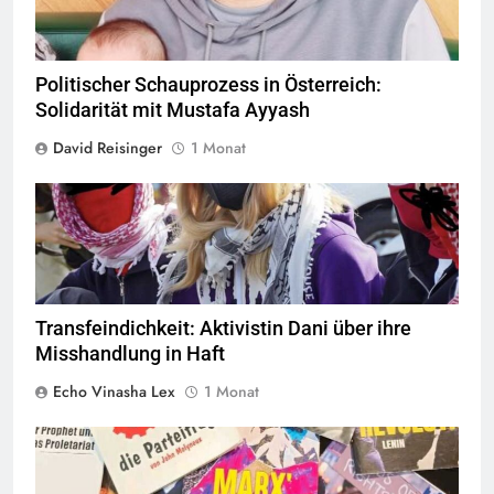
Politischer Schauprozess in Österreich:
Solidarität mit Mustafa Ayyash
David Reisinger
1 Monat
© privat alle Rechte vorbehalten
Transfeindichkeit: Aktivistin Dani über ihre
Misshandlung in Haft
Echo Vinasha Lex
1 Monat
© linkswende.org,
CC-BY-SA-1.0