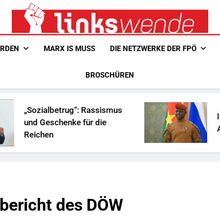
Linkswende Jetzt!
Zeitschrift Für Internationale Solidarität
ERDEN
MARX IS MUSS
DIE NETZWERKE DER FPÖ
BROSCHÜREN
ug“: Rassismus
Ist Traoré die Lösu
ke für die
Afrika?
bericht des DÖW