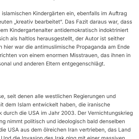
 islamischen Kindergärten ein, ebenfalls im Auftrag
uten „kreativ bearbeitet“. Das Fazit daraus war, dass
em Kindergartenalter antidemokratisch indoktriniert
ch als haltlos herausgestellt, der Autor ist seither
auch hier war die antimuslimische Propaganda am Ende
erichten von einem enormen Misstrauen, das ihnen in
sonal und anderen Eltern entgegenschlägt.
se, seit denen alle westlichen Regierungen und
it dem Islam entwickelt haben, die iranische
ak durch die USA im Jahr 2003. Der Vernichtungskrieg
ng nimmt politisch und ideologisch bald denselben
t die USA aus dem ölreichen Iran vertrieben, das Land
. Und die Invasion des Irak ging mit einer massiven