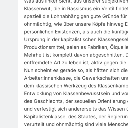
Was aus linker Sicht, aus unserer subjektiven
Klassenwut, die in Rassismus ein Ventil fin
speziell die Lohnabhängigen gute Gründe für
ohnmächtig, wie über unsere Köpfe hinweg E
persönlichen Existenzen, als auch die künft
Ursprung in der kapitalistischen Klassengesell
Produktionsmittel, seien es Fabriken, Ölquel
Mehrheit ist komplett davon abgeschnitten. 
entfremdete Art zu leben ist, aktiv gegen di
Nun scheint es gerade so, als hätten sich di
Arbeiter:innenklasse, die Gewerkschaften und
dem klassischen Werkzeug des Klassenkampfs
Entwicklung von Klassenbewusstsein und von 
des Geschlechts, der sexuellen Orientierung o
und verfestigt sich andererseits das Wissen
Kapitalistenklasse, des Staates, der Regierun
verurteilt und ohnmächtig sind viele Mensche