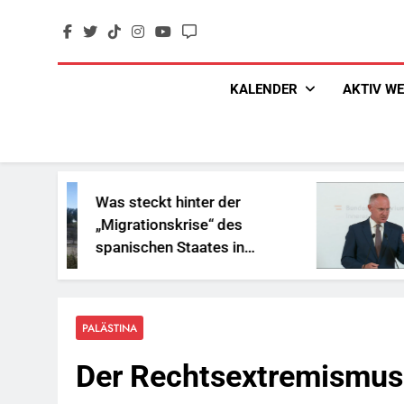
Skip
to
content
KALENDER
AKTIV W
steckt hinter der
„Sozialbetr
rationskrise“ des
und Geschen
ischen Staates in
Reichen
afrika?
PALÄSTINA
Der Rechtsextremismus