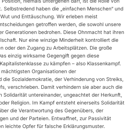
 Position, niemals untergehen darf, ist die Rolle von
det. Selbstredend haben die „einfachen Menschen“ und
 Wut und Enttäuschung. Wir erleben meist
ntscheidungen getroffen werden, die sowohl unsere
iger Generationen bedrohen. Diese Ohnmacht hat ihren
schaft. Nur eine winzige Minderheit kontrolliert die
len oder den Zugang zu Arbeitsplätzen. Die große
Das einzig wirksame Gegengift gegen diese
e Kapitalistenklasse zu kämpfen – also Klassenkampf.
e mächtigsten Organisationen der
 die Sozialdemokratie, der Verhinderung von Streiks,
, verschrieben. Damit verhindern sie aber auch die
Solidarität untereinander, ungeachtet der Herkunft,
der Religion. Im Kampf entsteht einerseits Solidarität
 über die Verantwortung des Gegenübers, der
gen und der Parteien. Entwaffnet, zur Passivität
n leichte Opfer für falsche Erklärungsmuster.