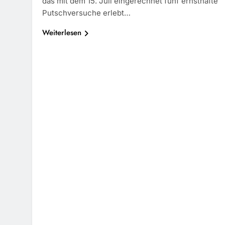
das mit dem 15. Juli eingerechnet fünf ernsthafte
Putschversuche erlebt…
Weiterlesen