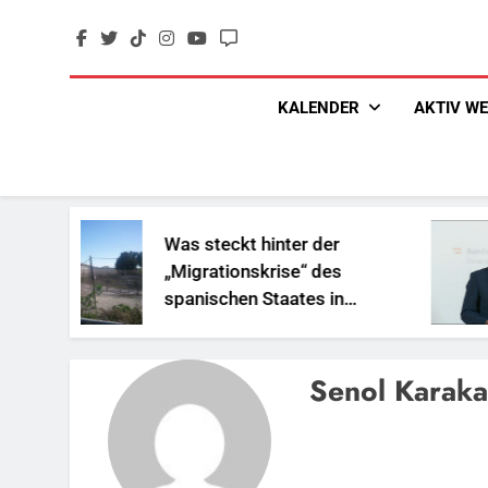
Skip
to
content
KALENDER
AKTIV W
Was steckt hinter der
„Migrationskrise“ des
spanischen Staates in
Nordafrika?
Senol Karaka