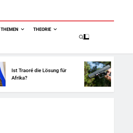
THEMEN
THEORIE
t Traoré die Lösung für
Unschuldi
rika?