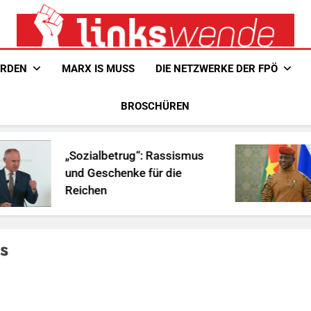
Linkswende Jetzt!
Zeitschrift Für Internationale Solidarität
ERDEN
MARX IS MUSS
DIE NETZWERKE DER FPÖ
BROSCHÜREN
„Sozialbetrug“: Rassismus
Is
und Geschenke für die
Af
Reichen
s