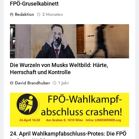
FPÖ-Gruselkabinett
Redaktion
2 Monaten
Quelle
© Martevanni,
CC-BY-SA-4.0
Die Wurzeln von Musks Weltbild: Härte,
Herrschaft und Kontrolle
David Brandhuber
1 Jahr
24. April Wahlkampfabschluss-Protes: Die FPÖ