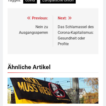
Tagged:
Covid
Europäische Union
Previous:
Next:
Beitragsnavigation
Nein zu
Das Schlamassel des
Ausgangssperren
Corona-Kapitalismus:
Gesundheit oder
Profite
Ähnliche Artikel
© linkswende.org,
CC-BY-SA-1.0