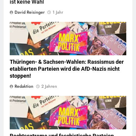
ist keine Wahl
David Reisinger
1 Jahr
© linkswende.org,
CC-BY-SA-1.0
Thüringen- & Sachsen-Wahlen: Rassismus der
etablierten Parteien wird die AfD-Nazis nicht
stoppen!
Redaktion
2 Jahren
© linkswende.org,
CC-BY-SA-1.0
Rechtsextreme und faschistische Parteien