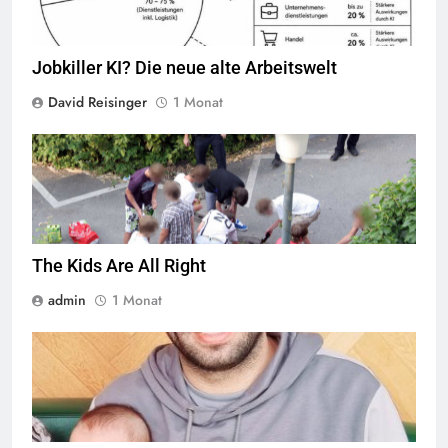
Jobkiller KI? Die neue alte Arbeitswelt
David Reisinger
1 Monat
Jugendliche verlieren im öffentlichen Raum zunehmend ihre
Freiheiten,
Quelle
© Armin Kübelbeck
CC-BY-SA-3.0
The Kids Are All Right
admin
1 Monat
© Twitter Mustafa ayyash