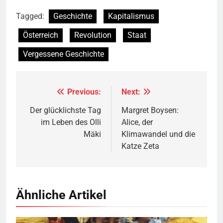
Tagged:
Geschichte
Kapitalismus
Österreich
Revolution
Staat
Vergessene Geschichte
Previous:
Next:
Beitragsnavigation
Der glücklichste Tag
Margret Boysen:
im Leben des Olli
Alice, der
Mäki
Klimawandel und die
Katze Zeta
Ähnliche Artikel
Näherinnen in Sweatshop © marissaorton (flickr)
BY-SA 2.0