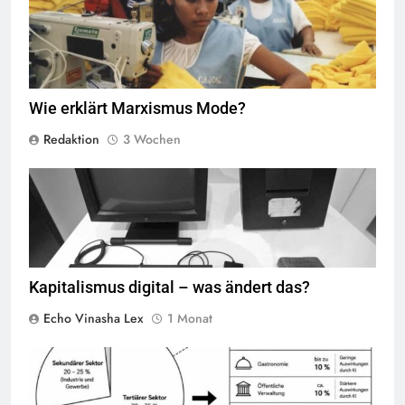
Wie erklärt Marxismus Mode?
Redaktion
3 Wochen
Der NeXTcube diente 1990 am CERN als erster Webserver der Welt
und wurde von Tim Berners-Lee zur Entwicklung des World Wide
Web genutzt. Das Warnschild „This machine is a server. DO NOT
POWER IT DOWN!!“ sollte verhindern, dass der einzige Webserver
versehentlich ausgeschaltet wird. Heute ist der Originalrechner im
Science Museum in London ausgestellt,
Quelle
©
BY-SA-4.0
Kapitalismus digital – was ändert das?
Echo Vinasha Lex
1 Monat
© Chat GPT