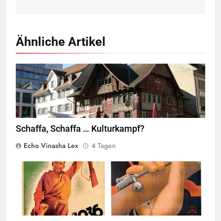
Ähnliche Artikel
Rotes Haus, Dornbirn,
Quelle
© Böhringer Friedrich
CC BY-SA 2.5
Wikimedia Commons
Schaffa, Schaffa … Kulturkampf?
Echo Vinasha Lex
4 Tagen
© Wikimedia Commons
Quelle