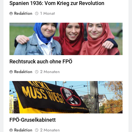
Spanien 1936: Vom Krieg zur Revolution
Redaktion
1 Monat
Das Kopftuchverbot hat nur den Zweck Muslime zu stigmatisieren,
Quelle
©
CC-BY-2.0
Rechtsruck auch ohne FPÖ
Redaktion
2 Monaten
© linkswende.org,
CC-BY-SA-1.0
FPÖ-Gruselkabinett
Redaktion
2 Monaten