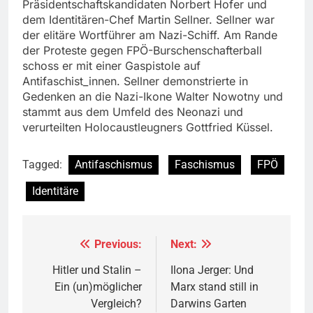
Präsidentschaftskandidaten Norbert Hofer und
dem Identitären-Chef Martin Sellner. Sellner war
der elitäre Wortführer am Nazi-Schiff. Am Rande
der Proteste gegen FPÖ-Burschenschafterball
schoss er mit einer Gaspistole auf
Antifaschist_innen. Sellner demonstrierte in
Gedenken an die Nazi-Ikone Walter Nowotny und
stammt aus dem Umfeld des Neonazi und
verurteilten Holocaustleugners Gottfried Küssel.
Tagged:
Antifaschismus
Faschismus
FPÖ
Identitäre
Previous:
Next:
Beitragsnavigation
Hitler und Stalin –
Ilona Jerger: Und
Ein (un)möglicher
Marx stand still in
Vergleich?
Darwins Garten