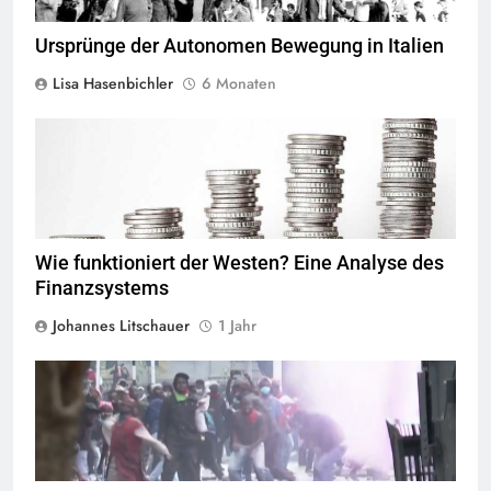
Ursprünge der Autonomen Bewegung in Italien
Lisa Hasenbichler
6 Monaten
Quelle
© kschneider2991
CC-BY-SA-1.0
Wie funktioniert der Westen? Eine Analyse des
Finanzsystems
Johannes Litschauer
1 Jahr
Screenshot ORF (
Quelle