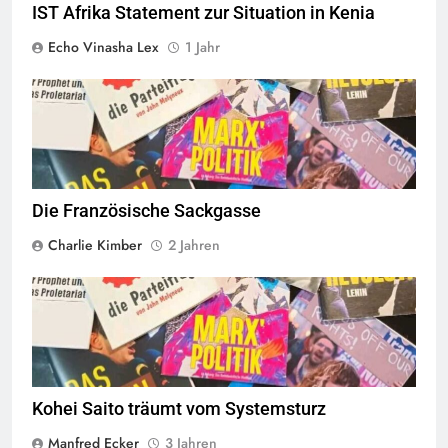
IST Afrika Statement zur Situation in Kenia
Echo Vinasha Lex
1 Jahr
© linkswende.org,
CC-BY-SA-1.0
Die Französische Sackgasse
Charlie Kimber
2 Jahren
© linkswende.org,
CC-BY-SA-1.0
Kohei Saito träumt vom Systemsturz
Manfred Ecker
3 Jahren