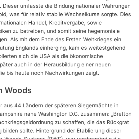
 Dieser umfasste die Bindung nationaler Währungen
d, was für relativ stabile Wechselkurse sorgte. Dies
rnationalen Handel, Kreditvergabe, sowie
siken zu betreiben, und somit seine hegemoniale
gen. Als mit dem Ende des Ersten Weltkrieges ein
utung Englands einherging, kam es weitestgehend
blierten sich die USA als die ökonomische
äter auch in der Herausbildung einer neuen
die bis heute noch Nachwirkungen zeigt.
on Woods
er aus 44 Ländern der späteren Siegermächte in
ampshire nahe Washington D.C. zusammen: „Bretton
achkriegsgeldordnung zu schaffen, die das Rückgrat
 bilden sollte. Hintergrund der Etablierung dieser
n-Woods-Systems (BWS), war vordergründig die