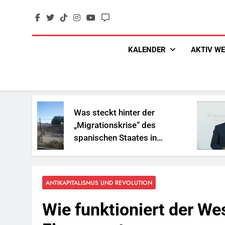
Skip
to
content
KALENDER
AKTIV W
Was steckt hinter der
„So
„Migrationskrise“ des
und
spanischen Staates in
Rei
Nordafrika?
ANTIKAPITALISMUS UND REVOLUTION
Wie funktioniert der We