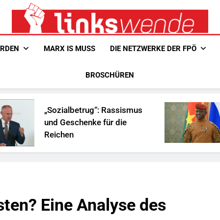
Linkswende Jetzt!
Zeitschrift Für Internationale Solidarität
ERDEN
MARX IS MUSS
DIE NETZWERKE DER FPÖ
BROSCHÜREN
zialbetrug“: Rassismus
Ist Traoré
 Geschenke für die
Afrika?
chen
sten? Eine Analyse des