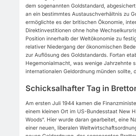
dem sogenannten Goldstandard, abgesichert.
an ein bestimmtes Austauschverhältnis zu Gol
ermöglichte es der britischen Ökonomie, inte
Direktinvestitionen ohne hohe Wechselkursri
Position innerhalb der Weltökonomie zu festi
relativer Niedergang der ökonomischen Bede
zur Auflösung des Goldstandards. Fortan eta
Hegemonialmacht, was wenige Jahrzehnte sp
internationalen Geldordnung münden sollte, 
Schicksalhafter Tag in Brett
Am ersten Juli 1944 kamen die Finanzminist
einem kleinen Ort im US-Bundesstaat New H
Woods“. Hier wurde daran gearbeitet, eine N
einer neuen, liberalen Weltwirtschaftsordnung
neuen Geldordnung, des sogenannten Bretto