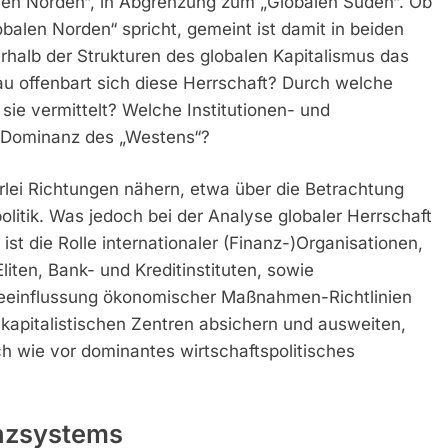
alen Norden“, in Abgrenzung zum „Globalen Süden“. Ob
len Norden“ spricht, gemeint ist damit in beiden
rhalb der Strukturen des globalen Kapitalismus das
au offenbart sich diese Herrschaft? Durch welche
ie vermittelt? Welche Institutionen- und
e Dominanz des „Westens“?
rlei Richtungen nähern, etwa über die Betrachtung
litik. Was jedoch bei der Analyse globaler Herrschaft
t die Rolle internationaler (Finanz-)Organisationen,
liten, Bank- und Kreditinstituten, sowie
 Beeinflussung ökonomischer Maßnahmen-Richtlinien
r kapitalistischen Zentren absichern und ausweiten,
h wie vor dominantes wirtschaftspolitisches
anzsystems