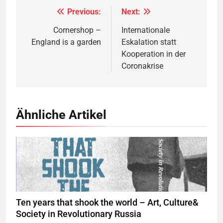
Previous:
Next:
Beitragsnavigation
Cornershop –
Internationale
England is a garden
Eskalation statt
Kooperation in der
Coronakrise
Ähnliche Artikel
Ten years that shook the world – Art, Culture&
Society in Revolutionary Russia