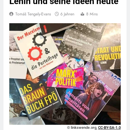
Lenin und seine Ideen heute
Tomáš Tengely-Evans
6 Jahren
8 Mins
© linkswende.org,
CC-BY-SA-1.0