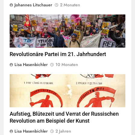
Johannes Litschauer
2 Monaten
© socialistworker.co.uk
Revolutionäre Partei im 21. Jahrhundert
Lisa Hasenbichler
10 Monaten
Quelle
© ROSTA-Plakatdesigns von Wladimir Majakowski, Public
Domain
Aufstieg, Blütezeit und Verrat der Russischen
Revolution am Beispiel der Kunst
Lisa Hasenbichler
2 Jahren