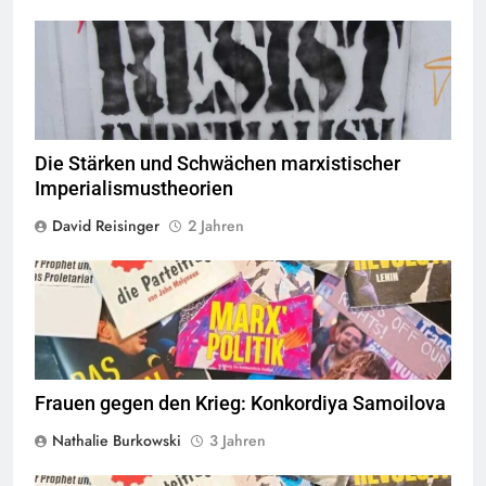
© eirigipics
Quelle
Die Stärken und Schwächen marxistischer
Imperialismustheorien
David Reisinger
2 Jahren
© linkswende.org,
CC-BY-SA-1.0
Frauen gegen den Krieg: Konkordiya Samoilova
Nathalie Burkowski
3 Jahren
© linkswende.org,
CC-BY-SA-1.0