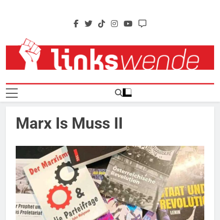
Skip
to
content
Linkswende Jetzt!
Zeitschrift Für Internationale Solidarität
Marx Is Muss II