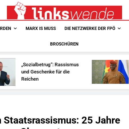
Linkswende Jetzt!
Zeitschrift Für Internationale Solidarität
ERDEN
MARX IS MUSS
DIE NETZWERKE DER FPÖ
BROSCHÜREN
etrug“: Rassismus
Ist Traoré die L
henke für die
Afrika?
 Staatsrassismus: 25 Jahre