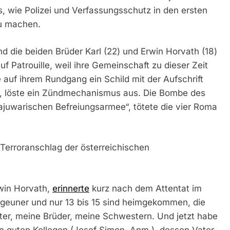
iös, wie Polizei und Verfassungsschutz in den ersten
zu machen.
nd die beiden Brüder Karl (22) und Erwin Horvath (18)
f Patrouille, weil ihre Gemeinschaft zu dieser Zeit
 auf ihrem Rundgang ein Schild mit der Aufschrift
n, löste ein Zündmechanismus aus. Die Bombe des
Bajuwarischen Befreiungsarmee“, tötete die vier Roma
 Terroranschlag der österreichischen
rwin Horvath,
erinnerte
kurz nach dem Attentat im
igeuner und nur 13 bis 15 sind heimgekommen, die
ter, meine Brüder, meine Schwestern. Und jetzt habe
en guten Kollegen (Josef Simon, Anm.), dessen Vater