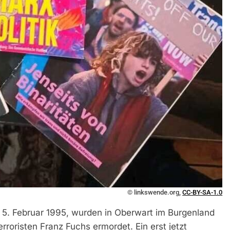
© linkswende.org,
CC-BY-SA-1.0
f 5. Februar 1995, wurden in Oberwart im Burgenland
oristen Franz Fuchs ermordet. Ein erst jetzt