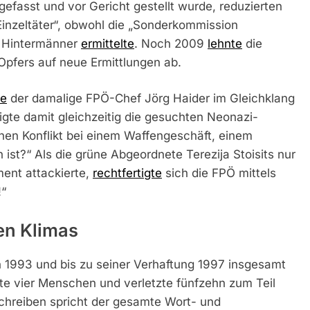
efasst und vor Gericht gestellt wurde, reduzierten
Einzeltäter“, obwohl die „Sonderkommission
e Hintermänner
ermittelte
. Noch 2009
lehnte
die
Opfers auf neue Ermittlungen ab.
te
der damalige FPÖ-Chef Jörg Haider im Gleichklang
digte damit gleichzeitig die gesuchten Neonazi-
inen Konflikt bei einem Waffengeschäft, einem
st?“ Als die grüne Abgeordnete Terezija Stoisits nur
ent attackierte,
rechtfertigte
sich die FPÖ mittels
!“
en Klimas
 1993 und bis zu seiner Verhaftung 1997 insgesamt
te vier Menschen und verletzte fünfzehn zum Teil
chreiben spricht der gesamte Wort- und