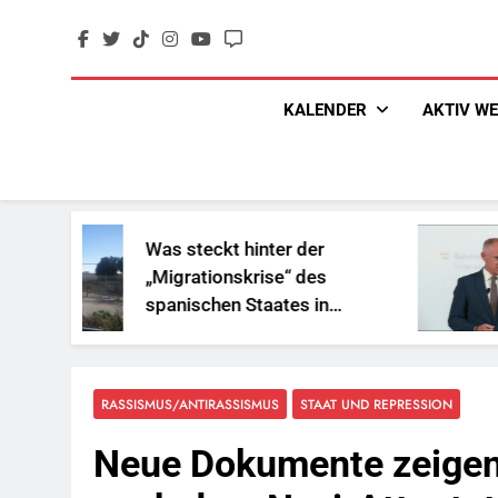
Skip
to
content
KALENDER
AKTIV W
as steckt hinter der
„Sozialb
Migrationskrise“ des
und Gesc
panischen Staates in
Reichen
ordafrika?
RASSISMUS/ANTIRASSISMUS
STAAT UND REPRESSION
Neue Dokumente zeigen