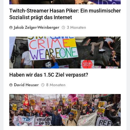
Twitch-Streamer Hasan Piker: Ein muslimischer
Sozialist prägt das Internet
Jakob Zelger-Weinberger
3 Monaten
Quelle
©
CC-BY-SA-2.0
Haben wir das 1.5C Ziel verpasst?
David Heuser
8 Monaten
© socialistworker.co.uk