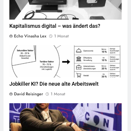
Web genutzt. Das Warnschild „This machine is a server. DO NOT
POWER IT DOWN!!“ sollte verhindern, dass der einzige Webserver
versehentlich ausgeschaltet wird. Heute ist der Originalrechner im
Science Museum in London ausgestellt,
Quelle
©
BY-SA-4.0
Kapitalismus digital – was ändert das?
Echo Vinasha Lex
1 Monat
© Chat GPT
Jobkiller KI? Die neue alte Arbeitswelt
David Reisinger
1 Monat
© mbv1567
Quelle