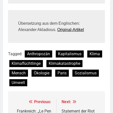
Übersetzung aus dem Englischen:
Alexander Akladious.
Original-Artikel
Tagged:
Anthropozän
Kapitalismus
Klima
Klimaflüchtlinge
Klimakatastrophe
Mensch
Ökologie
Paris
Sozialismus
Umwelt
Previous:
Next:
Beitragsnavigation
Frankreich: „Le Pen
Statement der Riot