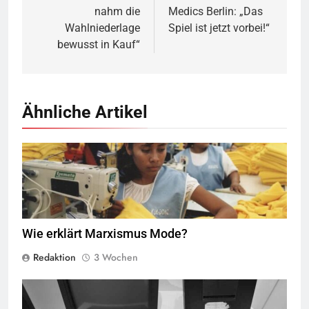
nahm die
Medics Berlin: „Das
Wahlniederlage
Spiel ist jetzt vorbei!“
bewusst in Kauf“
Ähnliche Artikel
Näherinnen in Sweatshop © marissaorton (flickr)
BY-SA 2.0
Wie erklärt Marxismus Mode?
Redaktion
3 Wochen
Der NeXTcube diente 1990 am CERN als erster Webserver der Welt
und wurde von Tim Berners-Lee zur Entwicklung des World Wide