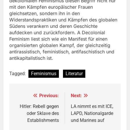
dekolonialen Feminismus diesen Begriff nicht nur
mit den Kämpfen europäischer Frauen
gleichsetzen, sondern ihn in den
Widerstandspraktiken und Kämpfen des globalen
Südens verankern und deren Geschichte
aufdecken und zurückfordern. A Decolonial
Feminism liest sich wie ein Manifest für einen
organisierten globalen Kampf, der gleichzeitig
antirassistisch, feministisch, antifaschistisch und
antikapitalistisch ist.
Tagged:
Feminismus
Literatur
Previous:
Next:
Beitragsnavigation
Hitler: Rebell gegen
LA nimmt es mit ICE,
oder Sklave des
LAPD, Nationalgarde
Establishments
und Marines auf