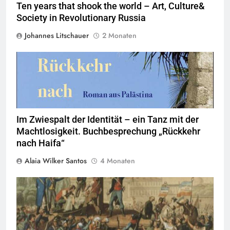
Ten years that shook the world – Art, Culture&
Society in Revolutionary Russia
Johannes Litschauer
2 Monaten
Im Zwiespalt der Identität – ein Tanz mit der
Machtlosigkeit. Buchbesprechung „Rückkehr
nach Haifa“
Alaia Wilker Santos
4 Monaten
Musée de la Révolution française,
Quelle
©
CC-By-SA-4.0