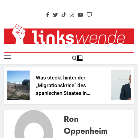
Skip
to
content
Linkswende Jetzt!
Zeitschrift Für Internationale Solidarität
Was steckt hinter der
„Migrationskrise“ des
spanischen Staates in
Nordafrika?
Ron
Oppenheim