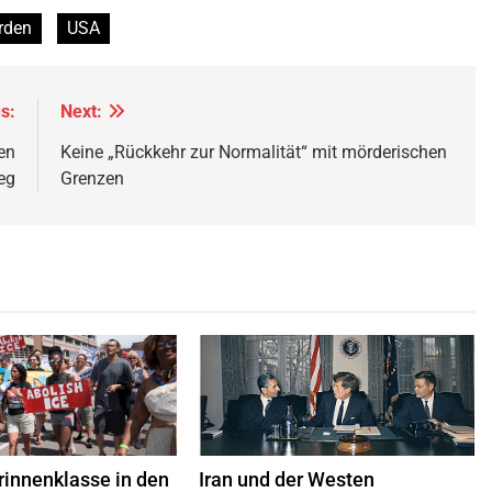
rden
USA
s:
Next:
en
Keine „Rückkehr zur Normalität“ mit mörderischen
eg
Grenzen
018 versammelten sich etwa
Der Shah von Iran mit John F. Kennedy im
schen in der Innenstadt von
Weißen Haus,
Quelle
© Robert Knudsen
 und marschierten durch die
Public Domain Mark 1.0.
, um gegen die Trennung von
indern von ihren Familien zu
 Die Demonstranten forderten
ng der ICE (U.S. Immigration
rinnenklasse in den
Iran und der Westen
toms Enforcement).
Quelle
©