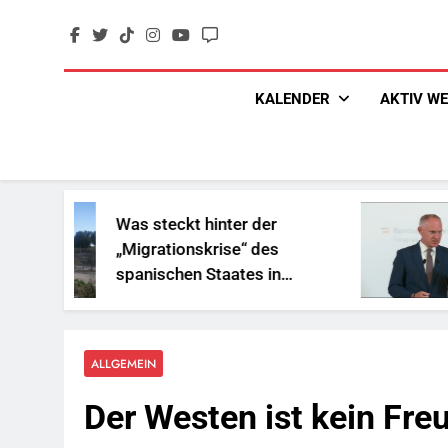
Skip
to
content
KALENDER
AKTIV W
Was steckt hinter der
„Sozial
„Migrationskrise“ des
und Ges
spanischen Staates in
Reiche
Nordafrika?
ALLGEMEIN
Der Westen ist kein Fre