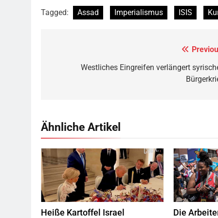
Tagged:
Assad
Imperialismus
ISIS
Ku
Previou
Beitragsnavigation
Westliches Eingreifen verlängert syrisch
Bürgerkri
Ähnliche Artikel
Trump war sich der Ironie, die US-
Am 30. Juni 2
Niederlage gerade in Versailles zu
10.000 Men
unterzeichnen, sicher nicht bewusst Foto:
Minneapolis
Screenshot CRUX und CNN-News18
Straßen
immigrierten K
protestieren.
die Abschaffu
Heiße Kartoffel Israel
Die Arbeite
and Cus