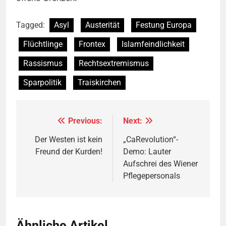
Tagged:
Asyl
Austerität
Festung Europa
Flüchtlinge
Frontex
Islamfeindlichkeit
Rassismus
Rechtsextremismus
Sparpolitik
Traiskirchen
Previous:
Next:
Beitragsnavigation
Der Westen ist kein
„CaRevolution“-
Freund der Kurden!
Demo: Lauter
Aufschrei des Wiener
Pflegepersonals
Ähnliche Artikel