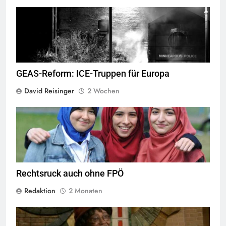
George Floyd Aufstand © Chad Davis.jpg
GEAS-Reform: ICE-Truppen für Europa
David Reisinger
2 Wochen
Das Kopftuchverbot hat nur den Zweck Muslime zu stigmatisieren,
Quelle
©
CC-BY-2.0
Rechtsruck auch ohne FPÖ
Redaktion
2 Monaten
By "FanSmiles" on YouTube, ©
CC-BY 3.0