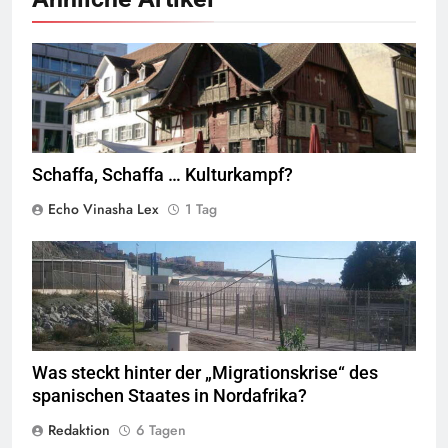
Rotes Haus, Dornbirn,
Quelle
© Böhringer Friedrich
CC BY-SA 2.5
Wikimedia Commons
Schaffa, Schaffa … Kulturkampf?
Echo Vinasha Lex
1 Tag
Valla de la Frontera zwischen Ceuta und Marokko.
Quelle
©
Xemenendura, CA-
BY-SA-3.0
Was steckt hinter der „Migrationskrise“ des
spanischen Staates in Nordafrika?
Redaktion
6 Tagen