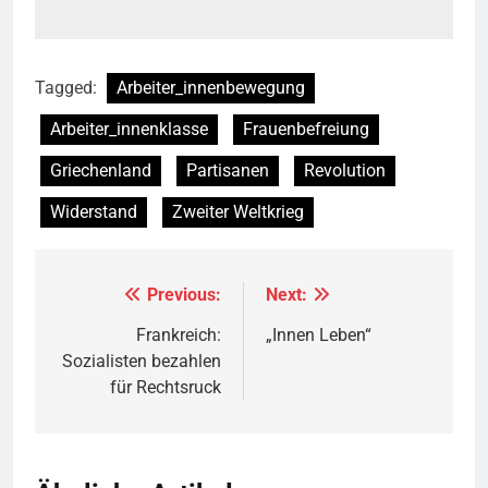
Tagged:
Arbeiter_innenbewegung
Arbeiter_innenklasse
Frauenbefreiung
Griechenland
Partisanen
Revolution
Widerstand
Zweiter Weltkrieg
Previous:
Next:
Beitragsnavigation
Frankreich:
„Innen Leben“
Sozialisten bezahlen
für Rechtsruck