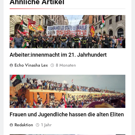
Ähnliche Artikel
Italienische Hafenarbeiter blockieren Häfen im Rahmen eines
landesweiten Streiks aus Solidarität mit Gaza © USB.it
Arbeiter:innenmacht im 21. Jahrhundert
Echo Vinasha Lex
8 Monaten
Quelle
©
CC-BY-SA-4.0
Frauen und Jugendliche hassen die alten Eliten
Redaktion
1 Jahr