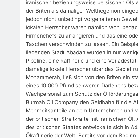
iranischen beziehungsweise persischen Öls wa
der Briten als damaliger Welthegemon eingebe
jedoch nicht unbedingt vorgehaltenen Gewehr
lokalen Herrscher waren nämlich wohl bedacht
Firmenchefs zu arrangieren und das eine oder
Taschen verschwinden zu lassen. Ein Beispie
liegenden Stadt Abadan wurden in nur wenige
Pipeline, eine Raffinerie und eine Verladest
damalige lokale Herrscher über das Gebiet ru
Mohammerah, ließ sich von den Briten ein sta
eines 10.000 Pfund schweren Darlehens beza
Wachpersonal zum Schutz der Ölförderungsa
Burmah Oil Company den Geldhahn für die AP
Mehrheitsanteile an dem Unternehmen und ver
der britischen Streitkräfte mit iranischem Öl.
des britischen Staates entwickelte sich in Ad
Ölraffinerie der Welt. Bereits vor dem Beginn