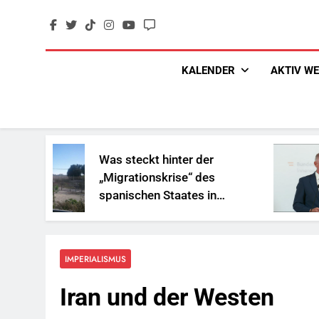
Skip
to
content
KALENDER
AKTIV W
Was steckt hinter der
„Sozi
„Migrationskrise“ des
und G
spanischen Staates in
Reich
Nordafrika?
IMPERIALISMUS
Iran und der Westen