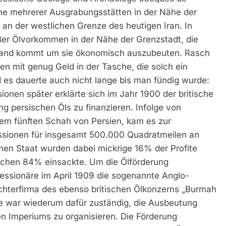
he mehrerer Ausgrabungsstätten in der Nähe der
 an der westlichen Grenze des heutigen Iran. In
oßer Ölvorkommen in der Nähe der Grenzstadt, die
emand kommt um sie ökonomisch auszubeuten. Rasch
n mit genug Geld in der Tasche, die solch ein
d es dauerte auch nicht lange bis man fündig wurde:
onen später erklärte sich im Jahr 1900 der britische
ung persischen Öls zu finanzieren. Infolge von
em fünften Schah von Persien, kam es zur
ssionen für insgesamt 500.000 Quadratmeilen an
chen Staat wurden dabei mickrige 16% der Profite
lichen 84% einsackte. Um die Ölförderung
essionäre im April 1909 die sogenannte Anglo-
chterfirma des ebenso britischen Ölkonzerns „Burmah
e war wiederum dafür zuständig, die Ausbeutung
chen Imperiums zu organisieren. Die Förderung