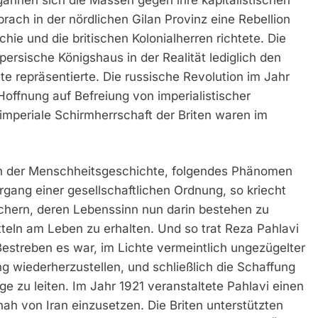
rach in der nördlichen Gilan Provinz eine Rebellion
hie und die britischen Kolonialherren richtete. Die
 persische Königshaus in der Realität lediglich den
e repräsentierte. Die russische Revolution im Jahr
offnung auf Befreiung von imperialistischer
 imperiale Schirmherrschaft der Briten waren im
t in der Menschheitsgeschichte, folgendes Phänomen
ang einer gesellschaftlichen Ordnung, so kriecht
öchern, deren Lebenssinn nun darin bestehen zu
tteln am Leben zu erhalten. Und so trat Reza Pahlavi
 Bestreben es war, im Lichte vermeintlich ungezügelter
 wiederherzustellen, und schließlich die Schaffung
e zu leiten. Im Jahr 1921 veranstaltete Pahlavi einen
ah von Iran einzusetzen. Die Briten unterstützten