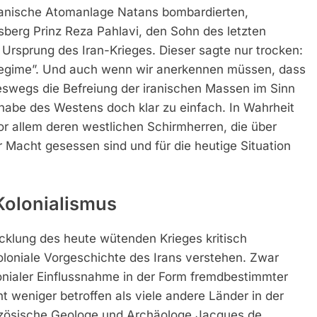
iranische Atomanlage Natans bombardierten,
sberg Prinz Reza Pahlavi, den Sohn des letzten
Ursprung des Iran-Krieges. Dieser sagte nur trocken:
 Regime”. Und auch wenn wir anerkennen müssen, dass
neswegs die Befreiung der iranischen Massen im Sinn
nabe des Westens doch klar zu einfach. In Wahrheit
vor allem deren westlichen Schirmherren, die über
 Macht gesessen sind und für die heutige Situation
 Kolonialismus
klung des heute wütenden Krieges kritisch
loniale Vorgeschichte des Irans verstehen. Zwar
olonialer Einflussnahme in der Form fremdbestimmter
 weniger betroffen als viele andere Länder in der
anzösische Geologe und Archäologe Jacques de