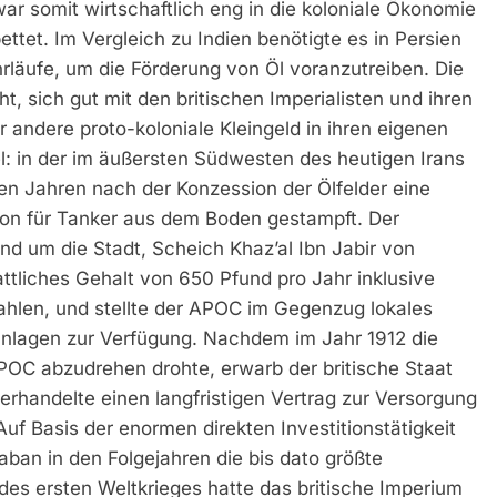
r somit wirtschaftlich eng in die koloniale Ökonomie
ttet. Im Vergleich zu Indien benötigte es in Persien
läufe, um die Förderung von Öl voranzutreiben. Die
, sich gut mit den britischen Imperialisten und ihren
 andere proto-koloniale Kleingeld in ihren eigenen
l: in der im äußersten Südwesten des heutigen Irans
n Jahren nach der Konzession der Ölfelder eine
ation für Tanker aus dem Boden gestampft. Der
nd um die Stadt, Scheich Khaz’al Ibn Jabir von
ttliches Gehalt von 650 Pfund pro Jahr inklusive
hlen, und stellte der APOC im Gegenzug lokales
nlagen zur Verfügung. Nachdem im Jahr 1912 die
OC abzudrehen drohte, erwarb der britische Staat
handelte einen langfristigen Vertrag zur Versorgung
 Auf Basis der enormen direkten Investitionstätigkeit
aban in den Folgejahren die bis dato größte
 des ersten Weltkrieges hatte das britische Imperium