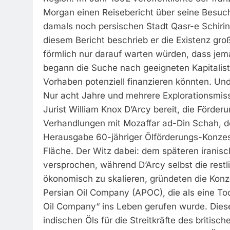
Morgan einen Reisebericht über seine Besuc
damals noch persischen Stadt Qasr-e Schirin
diesem Bericht beschrieb er die Existenz gr
förmlich nur darauf warten würden, dass j
begann die Suche nach geeigneten Kapitaliste
Vorhaben potenziell finanzieren könnten. Un
Nur acht Jahre und mehrere Explorationsmissi
Jurist William Knox D’Arcy bereit, die Förder
Verhandlungen mit Mozaffar ad-Din Schah, d
Herausgabe 60-jähriger Ölförderungs-Konze
Fläche. Der Witz dabei: dem späteren iranis
versprochen, während D’Arcy selbst die rest
ökonomisch zu skalieren, gründeten die Konz
Persian Oil Company (APOC), die als eine To
Oil Company“ ins Leben gerufen wurde. Dies
indischen Öls für die Streitkräfte des britis